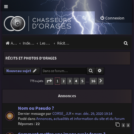
Connexion
R
Accueil
Index du forum
Les orages
Récits et photos d'orages
e
RÉCITS ET PHOTOS D'ORAGES
c
h
Rechercher
Recherche avancé
Nouveau sujet
e
Page
1
sur
16
1
2
3
4
5
16
775 sujets
Suivante
…
r
Annonces
c
h
Nom ou Pseudo ?
Dernier message par
CORSE_JLR
«
mar. déc. 29, 2020 19:14
e
Posté dans
Annonces, actualités et information du site et du forum
r
Réponses :
22
1
2