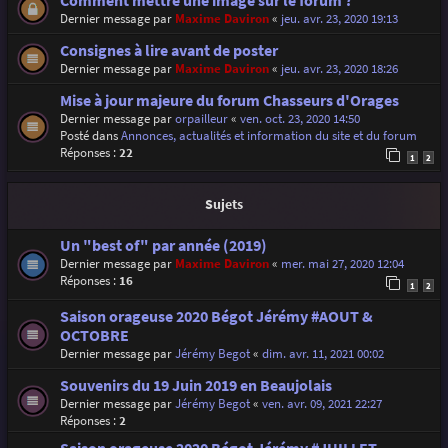
Comment mettre une image sur le forum ?
Dernier message par
Maxime Daviron
«
jeu. avr. 23, 2020 19:13
Consignes à lire avant de poster
Dernier message par
Maxime Daviron
«
jeu. avr. 23, 2020 18:26
Mise à jour majeure du forum Chasseurs d'Orages
Dernier message par
orpailleur
«
ven. oct. 23, 2020 14:50
Posté dans
Annonces, actualités et information du site et du forum
Réponses :
22
1
2
Sujets
Un "best of" par année (2019)
Dernier message par
Maxime Daviron
«
mer. mai 27, 2020 12:04
Réponses :
16
1
2
Saison orageuse 2020 Bégot Jérémy #AOUT &
OCTOBRE
Dernier message par
Jérémy Begot
«
dim. avr. 11, 2021 00:02
Souvenirs du 19 Juin 2019 en Beaujolais
Dernier message par
Jérémy Begot
«
ven. avr. 09, 2021 22:27
Réponses :
2