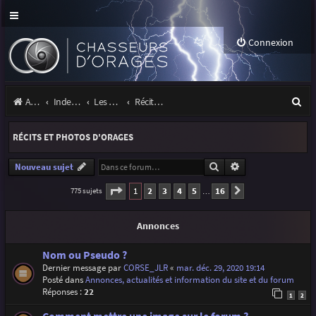
Connexion
R
Accueil
Index du forum
Les orages
Récits et photos d'orages
e
RÉCITS ET PHOTOS D'ORAGES
c
h
Rechercher
Recherche avancé
Nouveau sujet
e
Page
1
sur
16
1
2
3
4
5
16
775 sujets
Suivante
…
r
Annonces
c
h
Nom ou Pseudo ?
Dernier message par
CORSE_JLR
«
mar. déc. 29, 2020 19:14
e
Posté dans
Annonces, actualités et information du site et du forum
r
Réponses :
22
1
2