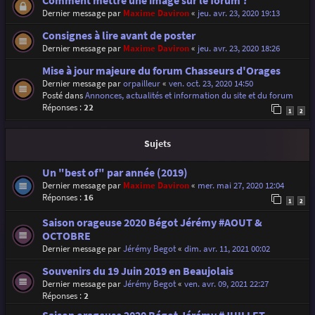
Comment mettre une image sur le forum ?
Dernier message par
Maxime Daviron
«
jeu. avr. 23, 2020 19:13
Consignes à lire avant de poster
Dernier message par
Maxime Daviron
«
jeu. avr. 23, 2020 18:26
Mise à jour majeure du forum Chasseurs d'Orages
Dernier message par
orpailleur
«
ven. oct. 23, 2020 14:50
Posté dans
Annonces, actualités et information du site et du forum
Réponses :
22
1
2
Sujets
Un "best of" par année (2019)
Dernier message par
Maxime Daviron
«
mer. mai 27, 2020 12:04
Réponses :
16
1
2
Saison orageuse 2020 Bégot Jérémy #AOUT &
OCTOBRE
Dernier message par
Jérémy Begot
«
dim. avr. 11, 2021 00:02
Souvenirs du 19 Juin 2019 en Beaujolais
Dernier message par
Jérémy Begot
«
ven. avr. 09, 2021 22:27
Réponses :
2