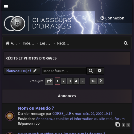
Connexion
R
Accueil
Index du forum
Les orages
Récits et photos d'orages
e
RÉCITS ET PHOTOS D'ORAGES
c
h
Rechercher
Recherche avancé
Nouveau sujet
e
Page
1
sur
16
1
2
3
4
5
16
775 sujets
Suivante
…
r
Annonces
c
h
Nom ou Pseudo ?
Dernier message par
CORSE_JLR
«
mar. déc. 29, 2020 19:14
e
Posté dans
Annonces, actualités et information du site et du forum
r
Réponses :
22
1
2