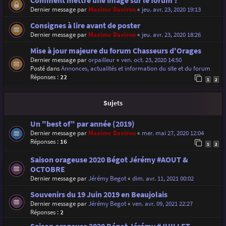
Comment mettre une image sur le forum ?
Dernier message par
Maxime Daviron
«
jeu. avr. 23, 2020 19:13
Consignes à lire avant de poster
Dernier message par
Maxime Daviron
«
jeu. avr. 23, 2020 18:26
Mise à jour majeure du forum Chasseurs d'Orages
Dernier message par
orpailleur
«
ven. oct. 23, 2020 14:50
Posté dans
Annonces, actualités et information du site et du forum
Réponses :
22
1
2
Sujets
Un "best of" par année (2019)
Dernier message par
Maxime Daviron
«
mer. mai 27, 2020 12:04
Réponses :
16
1
2
Saison orageuse 2020 Bégot Jérémy #AOUT &
OCTOBRE
Dernier message par
Jérémy Begot
«
dim. avr. 11, 2021 00:02
Souvenirs du 19 Juin 2019 en Beaujolais
Dernier message par
Jérémy Begot
«
ven. avr. 09, 2021 22:27
Réponses :
2