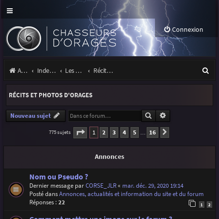
Connexion
R
Accueil
Index du forum
Les orages
Récits et photos d'orages
e
RÉCITS ET PHOTOS D'ORAGES
c
h
Rechercher
Recherche avancé
Nouveau sujet
e
Page
1
sur
16
1
2
3
4
5
16
775 sujets
Suivante
…
r
Annonces
c
h
Nom ou Pseudo ?
Dernier message par
CORSE_JLR
«
mar. déc. 29, 2020 19:14
e
Posté dans
Annonces, actualités et information du site et du forum
r
Réponses :
22
1
2