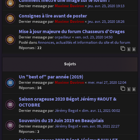
Comment mettre une image sur le forum ?
Dernier message par
Maxime Daviron
«
jeu. avr. 23, 2020 19:13
Consignes à lire avant de poster
Dernier message par
Maxime Daviron
«
jeu. avr. 23, 2020 18:26
Mise à jour majeure du forum Chasseurs d'Orages
Dernier message par
orpailleur
«
ven. oct. 23, 2020 14:50
Posté dans
Annonces, actualités et information du site et du forum
Réponses :
22
1
2
Sujets
Un "best of" par année (2019)
Dernier message par
Maxime Daviron
«
mer. mai 27, 2020 12:04
Réponses :
16
1
2
Saison orageuse 2020 Bégot Jérémy #AOUT &
OCTOBRE
Dernier message par
Jérémy Begot
«
dim. avr. 11, 2021 00:02
Souvenirs du 19 Juin 2019 en Beaujolais
Dernier message par
Jérémy Begot
«
ven. avr. 09, 2021 22:27
Réponses :
2