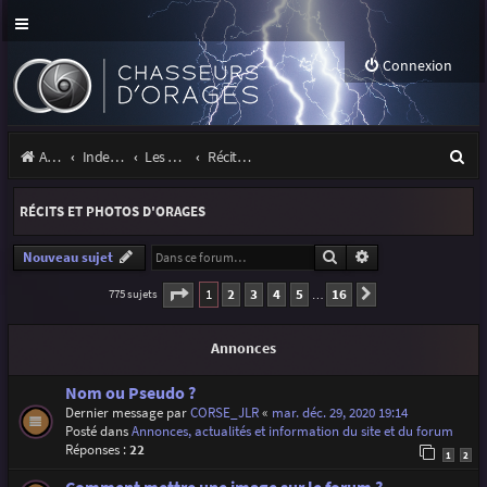
Connexion
R
Accueil
Index du forum
Les orages
Récits et photos d'orages
e
RÉCITS ET PHOTOS D'ORAGES
c
h
Rechercher
Recherche avancé
Nouveau sujet
e
Page
1
sur
16
1
2
3
4
5
16
775 sujets
Suivante
…
r
Annonces
c
h
Nom ou Pseudo ?
Dernier message par
CORSE_JLR
«
mar. déc. 29, 2020 19:14
e
Posté dans
Annonces, actualités et information du site et du forum
r
Réponses :
22
1
2