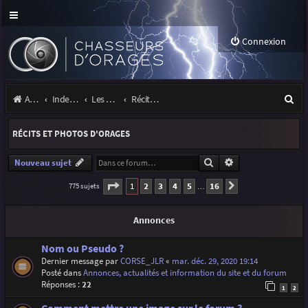
Connexion
R
Accueil
Index du forum
Les orages
Récits et photos d'orages
e
RÉCITS ET PHOTOS D'ORAGES
c
h
Rechercher
Recherche avancé
Nouveau sujet
e
Page
1
sur
16
1
2
3
4
5
16
775 sujets
Suivante
…
r
Annonces
c
h
Nom ou Pseudo ?
Dernier message par
CORSE_JLR
«
mar. déc. 29, 2020 19:14
e
Posté dans
Annonces, actualités et information du site et du forum
r
Réponses :
22
1
2