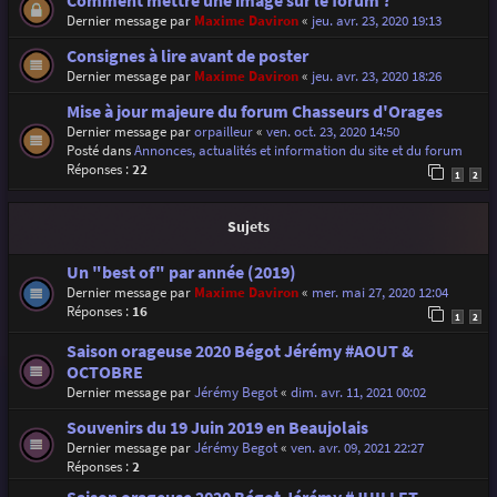
Comment mettre une image sur le forum ?
Dernier message par
Maxime Daviron
«
jeu. avr. 23, 2020 19:13
Consignes à lire avant de poster
Dernier message par
Maxime Daviron
«
jeu. avr. 23, 2020 18:26
Mise à jour majeure du forum Chasseurs d'Orages
Dernier message par
orpailleur
«
ven. oct. 23, 2020 14:50
Posté dans
Annonces, actualités et information du site et du forum
Réponses :
22
1
2
Sujets
Un "best of" par année (2019)
Dernier message par
Maxime Daviron
«
mer. mai 27, 2020 12:04
Réponses :
16
1
2
Saison orageuse 2020 Bégot Jérémy #AOUT &
OCTOBRE
Dernier message par
Jérémy Begot
«
dim. avr. 11, 2021 00:02
Souvenirs du 19 Juin 2019 en Beaujolais
Dernier message par
Jérémy Begot
«
ven. avr. 09, 2021 22:27
Réponses :
2