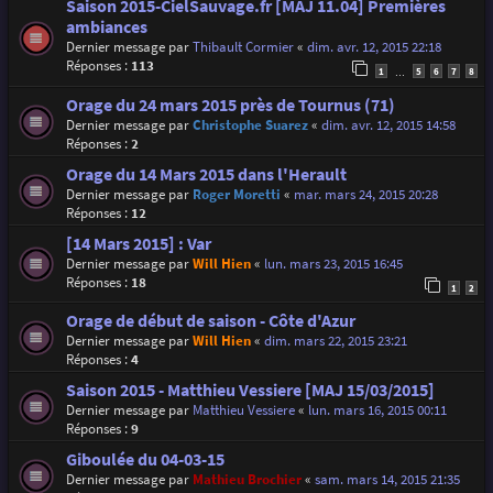
Saison 2015-CielSauvage.fr [MAJ 11.04] Premières
ambiances
Dernier message par
Thibault Cormier
«
dim. avr. 12, 2015 22:18
Réponses :
113
1
5
6
7
8
…
Orage du 24 mars 2015 près de Tournus (71)
Dernier message par
Christophe Suarez
«
dim. avr. 12, 2015 14:58
Réponses :
2
Orage du 14 Mars 2015 dans l'Herault
Dernier message par
Roger Moretti
«
mar. mars 24, 2015 20:28
Réponses :
12
[14 Mars 2015] : Var
Dernier message par
Will Hien
«
lun. mars 23, 2015 16:45
Réponses :
18
1
2
Orage de début de saison - Côte d'Azur
Dernier message par
Will Hien
«
dim. mars 22, 2015 23:21
Réponses :
4
Saison 2015 - Matthieu Vessiere [MAJ 15/03/2015]
Dernier message par
Matthieu Vessiere
«
lun. mars 16, 2015 00:11
Réponses :
9
Giboulée du 04-03-15
Dernier message par
Mathieu Brochier
«
sam. mars 14, 2015 21:35