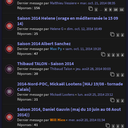
Dernier message par
Matthieu Vessiere
«
mar. oct. 21, 2014 08:35
Réponses :
156
1
8
9
10
11
…
Saison 2014 Helene (orage en méditerranée le 15 09
14)
Dernier message par
Helene G
«
dim. oct. 12, 2014 16:49
Réponses :
25
1
2
Saison 2014 Albert Sanchez
Dernier message par
Max Py
«
sam. oct. 11, 2014 19:20
Réponses :
47
1
2
3
4
Thibaud TALON - Saison 2014
Dernier message par
Thibaud Talon
«
jeu. août 28, 2014 00:03
Réponses :
20
1
2
2014-Nord-PDC, Mickaël Lootens [MAJ 19/08 - tornade
Calais]
Dernier message par
Mickaël Lootens
«
lun. août 25, 2014 23:12
Réponses :
21
1
2
Saison 2014, Daniel Gauvin (maj du 10 juin au 08 Aout
2014))
Dernier message par
Will Hien
«
mer. août 20, 2014 01:34
Réponses :
41
1
2
3