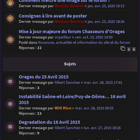
Comment mettre une image sur le forum ?
Dernier message par
Maxime Daviron
«
jeu. avr. 23, 2020 19:13
Consignes à lire avant de poster
Dernier message par
Maxime Daviron
«
jeu. avr. 23, 2020 18:26
Mise à jour majeure du forum Chasseurs d'Orages
Dernier message par
orpailleur
«
ven. oct. 23, 2020 14:50
Posté dans
Annonces, actualités et information du site et du forum
Réponses :
22
1
2
Sujets
Orages du 25 Avril 2015
Dernier message par
Albert Sanchez
«
mar. avr. 28, 2015 17:41
Réponses :
3
Instabilité Saône-et-Loire/Puy-de-Dôme... 16 avril
2015
Dernier message par
Will Hien
«
mar. avr. 28, 2015 00:25
Réponses :
13
Degradation du 18 Avril 2015
Dernier message par
Albert Sanchez
«
lun. avr. 27, 2015 18:26
Réponses :
9