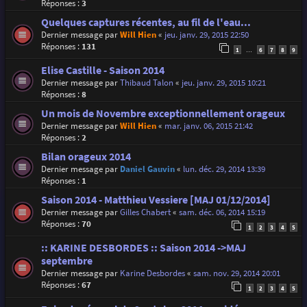
Réponses :
3
Quelques captures récentes, au fil de l'eau...
Dernier message par
Will Hien
«
jeu. janv. 29, 2015 22:50
Réponses :
131
1
6
7
8
9
…
Elise Castille - Saison 2014
Dernier message par
Thibaud Talon
«
jeu. janv. 29, 2015 10:21
Réponses :
8
Un mois de Novembre exceptionnellement orageux
Dernier message par
Will Hien
«
mar. janv. 06, 2015 21:42
Réponses :
2
Bilan orageux 2014
Dernier message par
Daniel Gauvin
«
lun. déc. 29, 2014 13:39
Réponses :
1
Saison 2014 - Matthieu Vessiere [MAJ 01/12/2014]
Dernier message par
Gilles Chabert
«
sam. déc. 06, 2014 15:19
Réponses :
70
1
2
3
4
5
:: KARINE DESBORDES :: Saison 2014 ->MAJ
septembre
Dernier message par
Karine Desbordes
«
sam. nov. 29, 2014 20:01
Réponses :
67
1
2
3
4
5