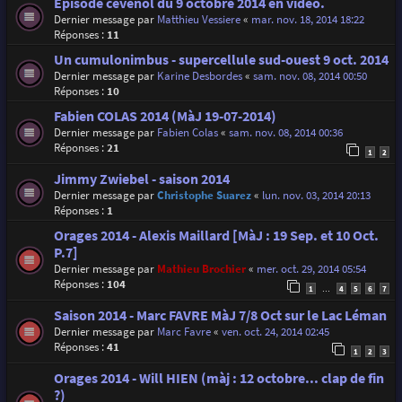
Episode cévenol du 9 octobre 2014 en vidéo.
Dernier message par
Matthieu Vessiere
«
mar. nov. 18, 2014 18:22
Réponses :
11
Un cumulonimbus - supercellule sud-ouest 9 oct. 2014
Dernier message par
Karine Desbordes
«
sam. nov. 08, 2014 00:50
Réponses :
10
Fabien COLAS 2014 (MàJ 19-07-2014)
Dernier message par
Fabien Colas
«
sam. nov. 08, 2014 00:36
Réponses :
21
1
2
Jimmy Zwiebel - saison 2014
Dernier message par
Christophe Suarez
«
lun. nov. 03, 2014 20:13
Réponses :
1
Orages 2014 - Alexis Maillard [MàJ : 19 Sep. et 10 Oct.
P.7]
Dernier message par
Mathieu Brochier
«
mer. oct. 29, 2014 05:54
Réponses :
104
1
4
5
6
7
…
Saison 2014 - Marc FAVRE MàJ 7/8 Oct sur le Lac Léman
Dernier message par
Marc Favre
«
ven. oct. 24, 2014 02:45
Réponses :
41
1
2
3
Orages 2014 - Will HIEN (màj : 12 octobre... clap de fin
?)