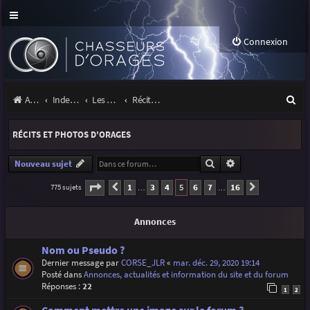
Connexion
R
Accueil
Index du forum
Les orages
Récits et photos d'orages
e
RÉCITS ET PHOTOS D'ORAGES
c
h
Rechercher
Recherche avancé
Nouveau sujet
e
Page
5
sur
16
1
3
4
5
6
7
16
775 sujets
Précédente
Suivante
…
…
r
Annonces
c
h
Nom ou Pseudo ?
Dernier message par
CORSE_JLR
«
mar. déc. 29, 2020 19:14
e
Posté dans
Annonces, actualités et information du site et du forum
r
Réponses :
22
1
2