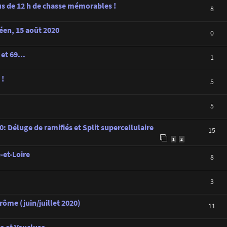
lus de 12 h de chasse mémorables !
8
déen, 15 août 2020
0
et 69...
1
 !
5
5
: Déluge de ramifiés et Split supercellulaire
15
1
2
-et-Loire
8
3
rôme (juin/juillet 2020)
11