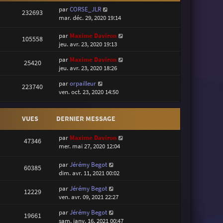
par
CORSE_JLR
232693
mar. déc. 29, 2020 19:14
par
Maxime Daviron
105558
jeu. avr. 23, 2020 19:13
par
Maxime Daviron
25420
jeu. avr. 23, 2020 18:26
par
orpailleur
223740
ven. oct. 23, 2020 14:50
VUES
DERNIER MESSAGE
par
Maxime Daviron
47346
mer. mai 27, 2020 12:04
par
Jérémy Begot
60385
dim. avr. 11, 2021 00:02
par
Jérémy Begot
12229
ven. avr. 09, 2021 22:27
par
Jérémy Begot
19661
sam. janv. 16, 2021 00:47