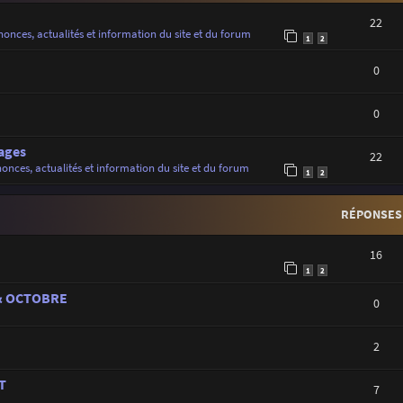
22
onces, actualités et information du site et du forum
1
2
0
0
ages
22
onces, actualités et information du site et du forum
1
2
RÉPONSES
16
1
2
 & OCTOBRE
0
2
T
7