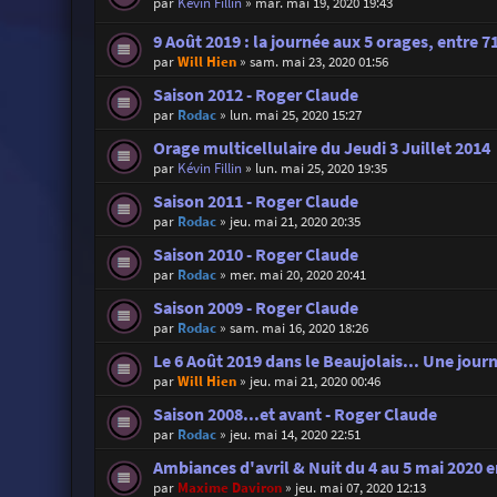
par
Kévin Fillin
»
mar. mai 19, 2020 19:43
9 Août 2019 : la journée aux 5 orages, entre 71
par
Will Hien
»
sam. mai 23, 2020 01:56
Saison 2012 - Roger Claude
par
Rodac
»
lun. mai 25, 2020 15:27
Orage multicellulaire du Jeudi 3 Juillet 2014
par
Kévin Fillin
»
lun. mai 25, 2020 19:35
Saison 2011 - Roger Claude
par
Rodac
»
jeu. mai 21, 2020 20:35
Saison 2010 - Roger Claude
par
Rodac
»
mer. mai 20, 2020 20:41
Saison 2009 - Roger Claude
par
Rodac
»
sam. mai 16, 2020 18:26
Le 6 Août 2019 dans le Beaujolais... Une journ
par
Will Hien
»
jeu. mai 21, 2020 00:46
Saison 2008...et avant - Roger Claude
par
Rodac
»
jeu. mai 14, 2020 22:51
Ambiances d'avril & Nuit du 4 au 5 mai 2020 e
par
Maxime Daviron
»
jeu. mai 07, 2020 12:13