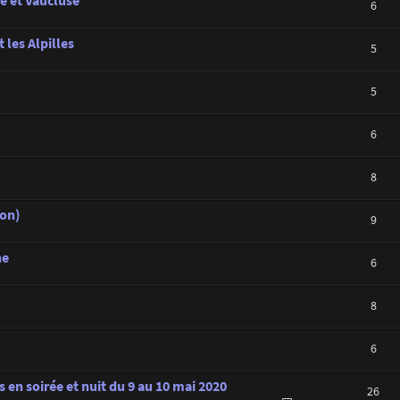
e et Vaucluse
6
 les Alpilles
5
5
6
8
ron)
9
ne
6
8
6
 en soirée et nuit du 9 au 10 mai 2020
26