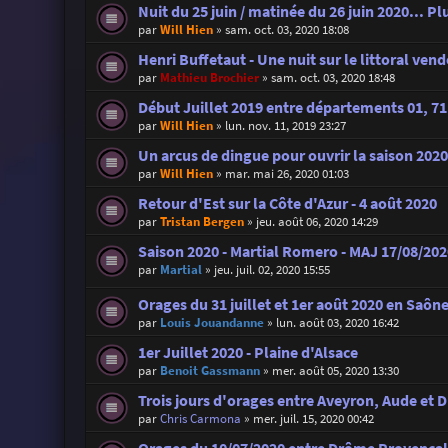
Nuit du 25 juin / matinée du 26 juin 2020... P
par
Will Hien
»
sam. oct. 03, 2020 18:08
Henri Buffetaut - Une nuit sur le littoral ven
par
Mathieu Brochier
»
sam. oct. 03, 2020 18:48
Début Juillet 2019 entre départements 01, 71 
par
Will Hien
»
lun. nov. 11, 2019 23:27
Un arcus de dingue pour ouvrir la saison 2020
par
Will Hien
»
mar. mai 26, 2020 01:03
Retour d'Est sur la Côte d'Azur - 4 août 2020
par
Tristan Bergen
»
jeu. août 06, 2020 14:29
Saison 2020 - Martial Romero - MAJ 17/08/2020
par
Martial
»
jeu. juil. 02, 2020 15:55
Orages du 31 juillet et 1er août 2020 en Saône
par
Louis Jouandanne
»
lun. août 03, 2020 16:42
1er Juillet 2020 - Plaine d'Alsace
par
Benoit Gassmann
»
mer. août 05, 2020 13:30
Trois jours d'orages entre Aveyron, Aude et D
par
Chris Carmona
»
mer. juil. 15, 2020 00:42