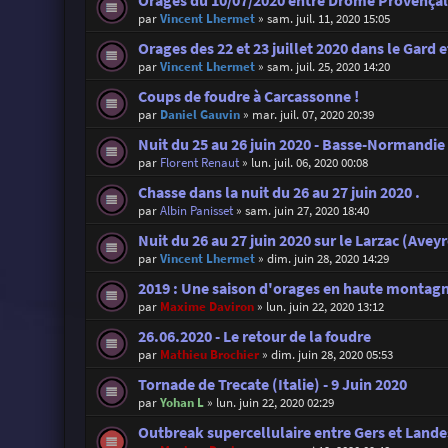
Orages du 10/07/2020 entre Drôme Provençal
par
Vincent Lhermet
»
sam. juil. 11, 2020 15:05
Orages des 22 et 23 juillet 2020 dans le Gard et
par
Vincent Lhermet
»
sam. juil. 25, 2020 14:20
Coups de foudre à Carcassonne !
par
Daniel Gauvin
»
mar. juil. 07, 2020 20:39
Nuit du 25 au 26 juin 2020 - Basse-Normandie
par
Florent Renaut
»
lun. juil. 06, 2020 00:08
Chasse dans la nuit du 26 au 27 juin 2020 .
par
Albin Panisset
»
sam. juin 27, 2020 18:40
Nuit du 26 au 27 juin 2020 sur le Larzac (Avey
par
Vincent Lhermet
»
dim. juin 28, 2020 14:29
2019 : Une saison d'orages en haute montag
par
Maxime Daviron
»
lun. juin 22, 2020 13:12
26.06.2020 - Le retour de la foudre
par
Mathieu Brochier
»
dim. juin 28, 2020 05:53
Tornade de Trecate (Italie) - 9 Juin 2020
par
Yohan L
»
lun. juin 22, 2020 02:29
Outbreak supercellulaire entre Gers et Landes