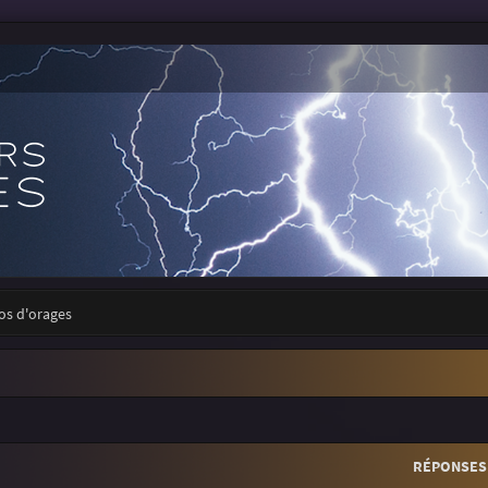
tos d'orages
r
rche avancée
RÉPONSES