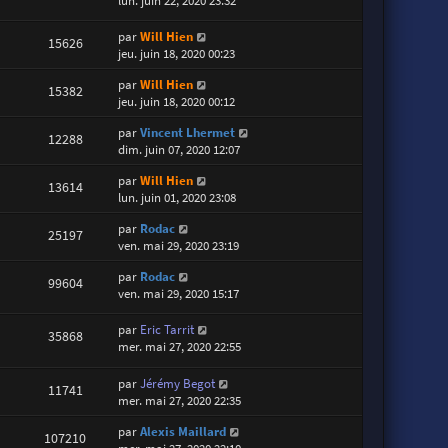
lun. juin 22, 2020 23:32
par
Will Hien
15626
jeu. juin 18, 2020 00:23
par
Will Hien
15382
jeu. juin 18, 2020 00:12
par
Vincent Lhermet
12288
dim. juin 07, 2020 12:07
par
Will Hien
13614
lun. juin 01, 2020 23:08
par
Rodac
25197
ven. mai 29, 2020 23:19
par
Rodac
99604
ven. mai 29, 2020 15:17
par
Eric Tarrit
35868
mer. mai 27, 2020 22:55
par
Jérémy Begot
11741
mer. mai 27, 2020 22:35
par
Alexis Maillard
107210