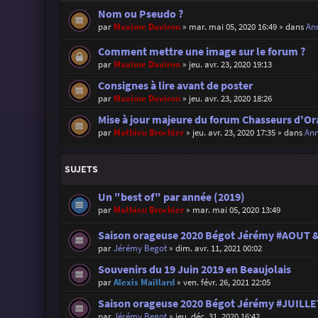
Nom ou Pseudo ?
par
Maxime Daviron
»
mar. mai 05, 2020 16:49
» dans
Ann
Comment mettre une image sur le forum ?
par
Maxime Daviron
»
jeu. avr. 23, 2020 19:13
Consignes à lire avant de poster
par
Maxime Daviron
»
jeu. avr. 23, 2020 18:26
Mise à jour majeure du forum Chasseurs d'Or
par
Mathieu Brochier
»
jeu. avr. 23, 2020 17:35
» dans
Ann
SUJETS
Un "best of" par année (2019)
par
Mathieu Brochier
»
mar. mai 05, 2020 13:49
Saison orageuse 2020 Bégot Jérémy #AOUT
par
Jérémy Begot
»
dim. avr. 11, 2021 00:02
Souvenirs du 19 Juin 2019 en Beaujolais
par
Alexis Maillard
»
ven. févr. 26, 2021 22:05
Saison orageuse 2020 Bégot Jérémy #JUILLE
par
Jérémy Begot
»
jeu. déc. 31, 2020 16:42