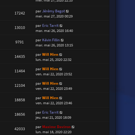
mer. mai 27, 2020 22:10
par
Jérémy Begot
17242
mer. mai 27, 2020 00:29
par
Eric Tarrit
13010
mar. mai 26, 2020 16:40
par
Kévin Fillin
9791
mar. mai 26, 2020 13:15
par
Will Hien
14435
lun. mai 25, 2020 22:32
par
Will Hien
11464
ven. mai 22, 2020 23:52
par
Will Hien
12104
ven. mai 22, 2020 23:49
par
Will Hien
18858
ven. mai 22, 2020 23:46
par
Eric Tarrit
18656
jeu. mai 21, 2020 18:09
par
Maxime Daviron
42033
lun. mai 18, 2020 22:20