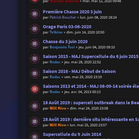
par
Maxime Daviron
»
mar. mai 12, 2020 09:48
Première Chasse 2020 3 juin
par
Patrick Boucher
»
lun. juin 08, 2020 18:24
Orage Paris 03-06-2020
par
Telkine
»
dim. juin 14, 2020 20:50
Chasse du 3 juin 2020
par
Benjamin Tosi
»
jeu. juin 04, 2020 09:10
Saison 2015 - MAJ Supercellule du 6 juin 2015
par
Rodac
»
jeu. mai 28, 2020 22:52
Saison 2016 - MAJ Début de Saison
par
Rodac
»
ven. mai 29, 2020 23:19
Saisons 2013 et 2014 - MAJ 08-09-14 soirée éle
par
Rodac
»
jeu. avr. 04, 2013 00:13
18 Août 2019 : supercell outbreak dans le Beau
par
Will Hien
»
dim. mai 24, 2020 23:08
28 Août 2019 : dernière situ intéressante en S
par
Will Hien
»
lun. mai 25, 2020 23:57
Supercellule du 9 Juin 2014