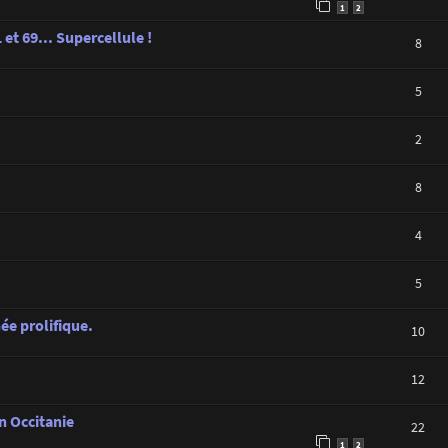
1
2
 et 69... Supercellule !
8
5
2
8
4
5
ée prolifique.
10
12
n Occitanie
22
1
2