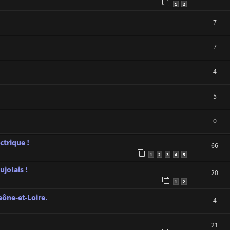
1
2
7
7
4
5
0
ctrique !
66
1
2
3
4
5
jolais !
20
1
2
aône-et-Loire.
4
21