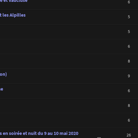
e et Vaucluse
6
 les Alpilles
5
5
6
8
ron)
9
ne
6
8
6
 en soirée et nuit du 9 au 10 mai 2020
26