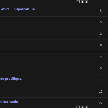
1
2
 et 69... Supercellule !
8
5
2
8
4
5
ée prolifique.
10
12
n Occitanie
22
1
2