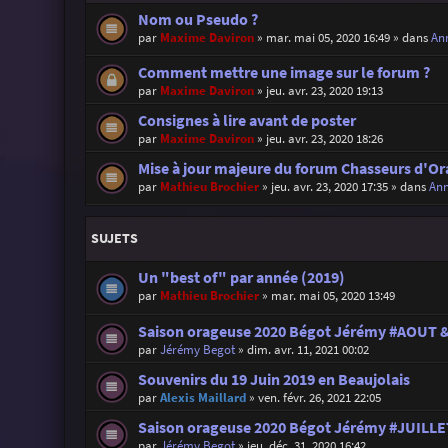
Nom ou Pseudo ?
par
Maxime Daviron
»
mar. mai 05, 2020 16:49
» dans
Ann
Comment mettre une image sur le forum ?
par
Maxime Daviron
»
jeu. avr. 23, 2020 19:13
Consignes à lire avant de poster
par
Maxime Daviron
»
jeu. avr. 23, 2020 18:26
Mise à jour majeure du forum Chasseurs d'Or
par
Mathieu Brochier
»
jeu. avr. 23, 2020 17:35
» dans
Ann
SUJETS
Un "best of" par année (2019)
par
Mathieu Brochier
»
mar. mai 05, 2020 13:49
Saison orageuse 2020 Bégot Jérémy #AOUT
par
Jérémy Begot
»
dim. avr. 11, 2021 00:02
Souvenirs du 19 Juin 2019 en Beaujolais
par
Alexis Maillard
»
ven. févr. 26, 2021 22:05
Saison orageuse 2020 Bégot Jérémy #JUILLE
par
Jérémy Begot
»
jeu. déc. 31, 2020 16:42