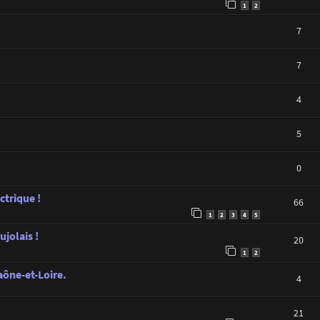
1
2
7
7
4
5
0
ctrique !
66
1
2
3
4
5
jolais !
20
1
2
aône-et-Loire.
4
21