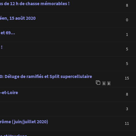
lus de 12 h de chasse mémorables !
8
déen, 15 août 2020
0
et 69...
1
 !
5
5
: Déluge de ramifiés et Split supercellulaire
15
1
2
-et-Loire
8
3
rôme (juin/juillet 2020)
11