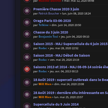
par
Maxime Daviron
»
mar. mai 12, 2020 09:48
Première Chasse 2020 3 juin
par
Patrick Boucher
»
lun. juin 08, 2020 18:24
Orage Paris 03-06-2020
par
Telkine
»
dim. juin 14, 2020 20:50
Chasse du 3 juin 2020
par
Benjamin Tosi
»
jeu. juin 04, 2020 09:10
Saison 2015 - MAJ Supercellule du 6 juin 2015
par
Rodac
»
jeu. mai 28, 2020 22:52
Saison 2016 - MAJ Début de Saison
par
Rodac
»
ven. mai 29, 2020 23:19
Saisons 2013 et 2014 - MAJ 08-09-14 soirée éle
par
Rodac
»
jeu. avr. 04, 2013 00:13
18 Août 2019 : supercell outbreak dans le Beau
par
Will Hien
»
dim. mai 24, 2020 23:08
28 Août 2019 : dernière situ intéressante en S
par
Will Hien
»
lun. mai 25, 2020 23:57
Supercellule du 9 Juin 2014