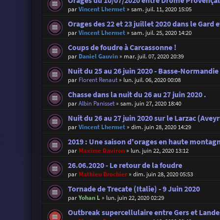
Orages du 10/07/2020 entre Drôme Provençal
par
Vincent Lhermet
»
sam. juil. 11, 2020 15:05
Orages des 22 et 23 juillet 2020 dans le Gard et
par
Vincent Lhermet
»
sam. juil. 25, 2020 14:20
Coups de foudre à Carcassonne !
par
Daniel Gauvin
»
mar. juil. 07, 2020 20:39
Nuit du 25 au 26 juin 2020 - Basse-Normandie
par
Florent Renaut
»
lun. juil. 06, 2020 00:08
Chasse dans la nuit du 26 au 27 juin 2020 .
par
Albin Panisset
»
sam. juin 27, 2020 18:40
Nuit du 26 au 27 juin 2020 sur le Larzac (Avey
par
Vincent Lhermet
»
dim. juin 28, 2020 14:29
2019 : Une saison d'orages en haute montag
par
Maxime Daviron
»
lun. juin 22, 2020 13:12
26.06.2020 - Le retour de la foudre
par
Mathieu Brochier
»
dim. juin 28, 2020 05:53
Tornade de Trecate (Italie) - 9 Juin 2020
par
Yohan L
»
lun. juin 22, 2020 02:29
Outbreak supercellulaire entre Gers et Landes