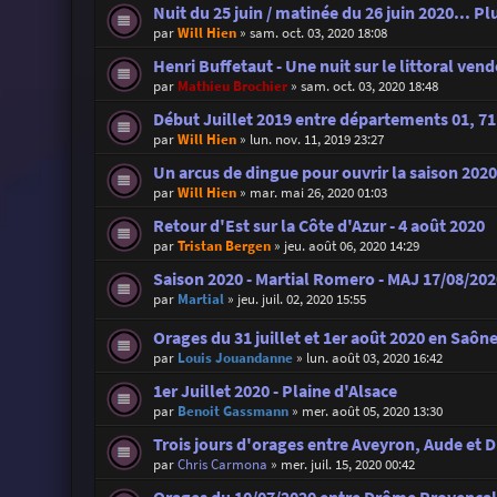
Nuit du 25 juin / matinée du 26 juin 2020... P
par
Will Hien
»
sam. oct. 03, 2020 18:08
Henri Buffetaut - Une nuit sur le littoral ven
par
Mathieu Brochier
»
sam. oct. 03, 2020 18:48
Début Juillet 2019 entre départements 01, 71 
par
Will Hien
»
lun. nov. 11, 2019 23:27
Un arcus de dingue pour ouvrir la saison 2020
par
Will Hien
»
mar. mai 26, 2020 01:03
Retour d'Est sur la Côte d'Azur - 4 août 2020
par
Tristan Bergen
»
jeu. août 06, 2020 14:29
Saison 2020 - Martial Romero - MAJ 17/08/2020
par
Martial
»
jeu. juil. 02, 2020 15:55
Orages du 31 juillet et 1er août 2020 en Saône
par
Louis Jouandanne
»
lun. août 03, 2020 16:42
1er Juillet 2020 - Plaine d'Alsace
par
Benoit Gassmann
»
mer. août 05, 2020 13:30
Trois jours d'orages entre Aveyron, Aude et D
par
Chris Carmona
»
mer. juil. 15, 2020 00:42