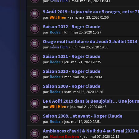
par
Kévin Fillin
»
mar. mai 19, 2020 19:43
9 Août 2019 : la journée aux 5 orages, entre 71
par
Will Hien
»
sam. mai 23, 2020 01:56
Saison 2012 - Roger Claude
par
Rodac
»
lun. mai 25, 2020 15:27
Orage multicellulaire du Jeudi 3 Juillet 2014
par
Kévin Fillin
»
lun. mai 25, 2020 19:35
Saison 2011 - Roger Claude
par
Rodac
»
jeu. mai 21, 2020 20:35
Saison 2010 - Roger Claude
par
Rodac
»
mer. mai 20, 2020 20:41
Saison 2009 - Roger Claude
par
Rodac
»
sam. mai 16, 2020 18:26
Le 6 Août 2019 dans le Beaujolais... Une journ
par
Will Hien
»
jeu. mai 21, 2020 00:46
Saison 2008...et avant - Roger Claude
par
Rodac
»
jeu. mai 14, 2020 22:51
Ambiances d'avril & Nuit du 4 au 5 mai 2020 e
par
Maxime Daviron
»
jeu. mai 07, 2020 12:13