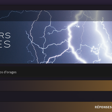
tos d'orages
r
rche avancée
RÉPONSES