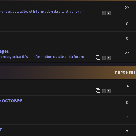
22
onces, actualités et information du site et du forum
1
2
0
0
ages
22
onces, actualités et information du site et du forum
1
2
RÉPONSES
16
1
2
 & OCTOBRE
0
2
T
7