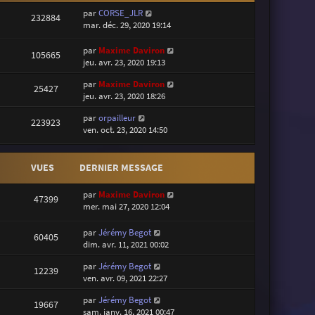
par
CORSE_JLR
232884
mar. déc. 29, 2020 19:14
par
Maxime Daviron
105665
jeu. avr. 23, 2020 19:13
par
Maxime Daviron
25427
jeu. avr. 23, 2020 18:26
par
orpailleur
223923
ven. oct. 23, 2020 14:50
VUES
DERNIER MESSAGE
par
Maxime Daviron
47399
mer. mai 27, 2020 12:04
par
Jérémy Begot
60405
dim. avr. 11, 2021 00:02
par
Jérémy Begot
12239
ven. avr. 09, 2021 22:27
par
Jérémy Begot
19667
sam. janv. 16, 2021 00:47