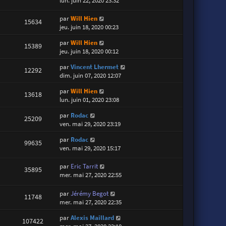
lun. juin 22, 2020 23:32
par
Will Hien
15634
jeu. juin 18, 2020 00:23
par
Will Hien
15389
jeu. juin 18, 2020 00:12
par
Vincent Lhermet
12292
dim. juin 07, 2020 12:07
par
Will Hien
13618
lun. juin 01, 2020 23:08
par
Rodac
25209
ven. mai 29, 2020 23:19
par
Rodac
99635
ven. mai 29, 2020 15:17
par
Eric Tarrit
35895
mer. mai 27, 2020 22:55
par
Jérémy Begot
11748
mer. mai 27, 2020 22:35
par
Alexis Maillard
107422