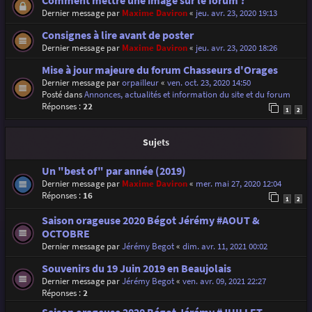
Comment mettre une image sur le forum ?
Dernier message par
Maxime Daviron
«
jeu. avr. 23, 2020 19:13
Consignes à lire avant de poster
Dernier message par
Maxime Daviron
«
jeu. avr. 23, 2020 18:26
Mise à jour majeure du forum Chasseurs d'Orages
Dernier message par
orpailleur
«
ven. oct. 23, 2020 14:50
Posté dans
Annonces, actualités et information du site et du forum
Réponses :
22
1
2
Sujets
Un "best of" par année (2019)
Dernier message par
Maxime Daviron
«
mer. mai 27, 2020 12:04
Réponses :
16
1
2
Saison orageuse 2020 Bégot Jérémy #AOUT &
OCTOBRE
Dernier message par
Jérémy Begot
«
dim. avr. 11, 2021 00:02
Souvenirs du 19 Juin 2019 en Beaujolais
Dernier message par
Jérémy Begot
«
ven. avr. 09, 2021 22:27
Réponses :
2