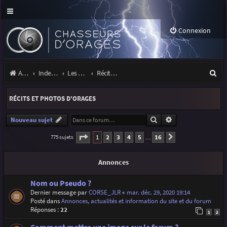
Connexion
R
Accueil
Index du forum
Les orages
Récits et photos d'orages
e
RÉCITS ET PHOTOS D'ORAGES
c
h
Rechercher
Recherche avancé
Nouveau sujet
e
Page
1
sur
16
1
2
3
4
5
16
775 sujets
Suivante
…
r
Annonces
c
h
Nom ou Pseudo ?
Dernier message par
CORSE_JLR
«
mar. déc. 29, 2020 19:14
e
Posté dans
Annonces, actualités et information du site et du forum
r
Réponses :
22
1
2