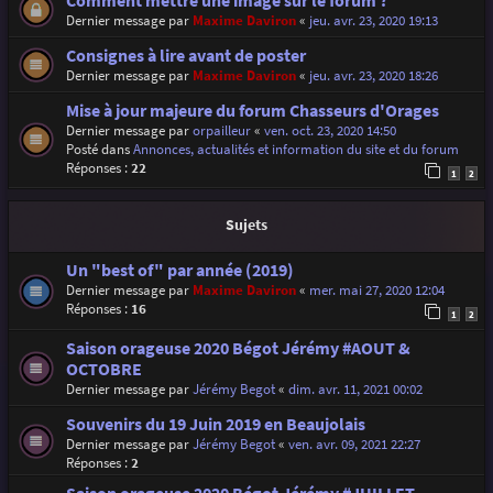
Comment mettre une image sur le forum ?
Dernier message par
Maxime Daviron
«
jeu. avr. 23, 2020 19:13
Consignes à lire avant de poster
Dernier message par
Maxime Daviron
«
jeu. avr. 23, 2020 18:26
Mise à jour majeure du forum Chasseurs d'Orages
Dernier message par
orpailleur
«
ven. oct. 23, 2020 14:50
Posté dans
Annonces, actualités et information du site et du forum
Réponses :
22
1
2
Sujets
Un "best of" par année (2019)
Dernier message par
Maxime Daviron
«
mer. mai 27, 2020 12:04
Réponses :
16
1
2
Saison orageuse 2020 Bégot Jérémy #AOUT &
OCTOBRE
Dernier message par
Jérémy Begot
«
dim. avr. 11, 2021 00:02
Souvenirs du 19 Juin 2019 en Beaujolais
Dernier message par
Jérémy Begot
«
ven. avr. 09, 2021 22:27
Réponses :
2