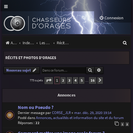
Connexion
R
Accueil
Index du forum
Les orages
Récits et photos d'orages
e
RÉCITS ET PHOTOS D'ORAGES
c
h
Rechercher
Recherche avancé
Nouveau sujet
e
Page
1
sur
16
1
2
3
4
5
16
775 sujets
Suivante
…
r
Annonces
c
h
Nom ou Pseudo ?
Dernier message par
CORSE_JLR
«
mar. déc. 29, 2020 19:14
e
Posté dans
Annonces, actualités et information du site et du forum
r
Réponses :
22
1
2