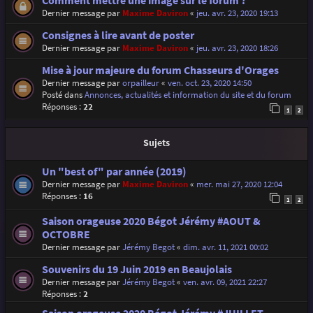
Comment mettre une image sur le forum ?
Dernier message par
Maxime Daviron
«
jeu. avr. 23, 2020 19:13
Consignes à lire avant de poster
Dernier message par
Maxime Daviron
«
jeu. avr. 23, 2020 18:26
Mise à jour majeure du forum Chasseurs d'Orages
Dernier message par
orpailleur
«
ven. oct. 23, 2020 14:50
Posté dans
Annonces, actualités et information du site et du forum
Réponses :
22
1
2
Sujets
Un "best of" par année (2019)
Dernier message par
Maxime Daviron
«
mer. mai 27, 2020 12:04
Réponses :
16
1
2
Saison orageuse 2020 Bégot Jérémy #AOUT &
OCTOBRE
Dernier message par
Jérémy Begot
«
dim. avr. 11, 2021 00:02
Souvenirs du 19 Juin 2019 en Beaujolais
Dernier message par
Jérémy Begot
«
ven. avr. 09, 2021 22:27
Réponses :
2