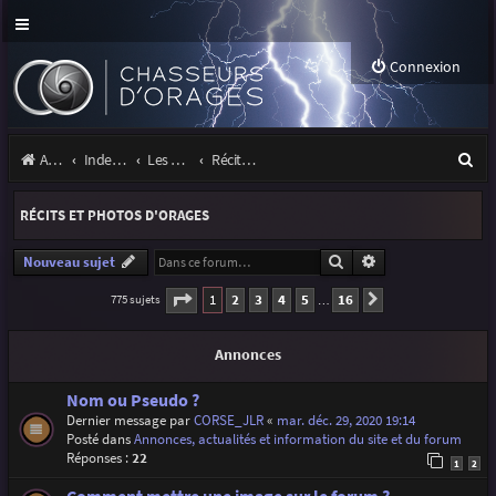
Connexion
R
Accueil
Index du forum
Les orages
Récits et photos d'orages
e
RÉCITS ET PHOTOS D'ORAGES
c
h
Rechercher
Recherche avancé
Nouveau sujet
e
Page
1
sur
16
1
2
3
4
5
16
775 sujets
Suivante
…
r
Annonces
c
h
Nom ou Pseudo ?
Dernier message par
CORSE_JLR
«
mar. déc. 29, 2020 19:14
e
Posté dans
Annonces, actualités et information du site et du forum
r
Réponses :
22
1
2