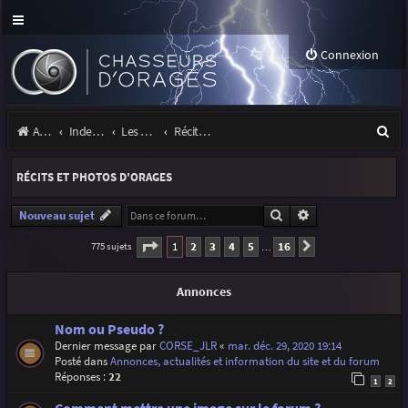
Connexion
R
Accueil
Index du forum
Les orages
Récits et photos d'orages
e
RÉCITS ET PHOTOS D'ORAGES
c
h
Rechercher
Recherche avancé
Nouveau sujet
e
Page
1
sur
16
1
2
3
4
5
16
775 sujets
Suivante
…
r
Annonces
c
h
Nom ou Pseudo ?
Dernier message par
CORSE_JLR
«
mar. déc. 29, 2020 19:14
e
Posté dans
Annonces, actualités et information du site et du forum
r
Réponses :
22
1
2