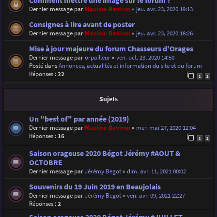
Comment mettre une image sur le forum ?
Dernier message par
Maxime Daviron
«
jeu. avr. 23, 2020 19:13
Consignes à lire avant de poster
Dernier message par
Maxime Daviron
«
jeu. avr. 23, 2020 18:26
Mise à jour majeure du forum Chasseurs d'Orages
Dernier message par
orpailleur
«
ven. oct. 23, 2020 14:50
Posté dans
Annonces, actualités et information du site et du forum
Réponses :
22
1
2
Sujets
Un "best of" par année (2019)
Dernier message par
Maxime Daviron
«
mer. mai 27, 2020 12:04
Réponses :
16
1
2
Saison orageuse 2020 Bégot Jérémy #AOUT &
OCTOBRE
Dernier message par
Jérémy Begot
«
dim. avr. 11, 2021 00:02
Souvenirs du 19 Juin 2019 en Beaujolais
Dernier message par
Jérémy Begot
«
ven. avr. 09, 2021 22:27
Réponses :
2