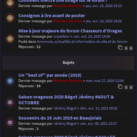
Comment mettre une image sur le forum ?
Dernier message par
Maxime Daviron
«
jeu. avr. 23, 2020 19:13
Consignes à lire avant de poster
Dernier message par
Maxime Daviron
«
jeu. avr. 23, 2020 18:26
Mise à jour majeure du forum Chasseurs d'Orages
Dernier message par
orpailleur
«
ven. oct. 23, 2020 14:50
Posté dans
Annonces, actualités et information du site et du forum
Réponses :
22
1
2
Sujets
Un "best of" par année (2019)
Dernier message par
Maxime Daviron
«
mer. mai 27, 2020 12:04
Réponses :
16
1
2
Saison orageuse 2020 Bégot Jérémy #AOUT &
OCTOBRE
Dernier message par
Jérémy Begot
«
dim. avr. 11, 2021 00:02
Souvenirs du 19 Juin 2019 en Beaujolais
Dernier message par
Jérémy Begot
«
ven. avr. 09, 2021 22:27
Réponses :
2