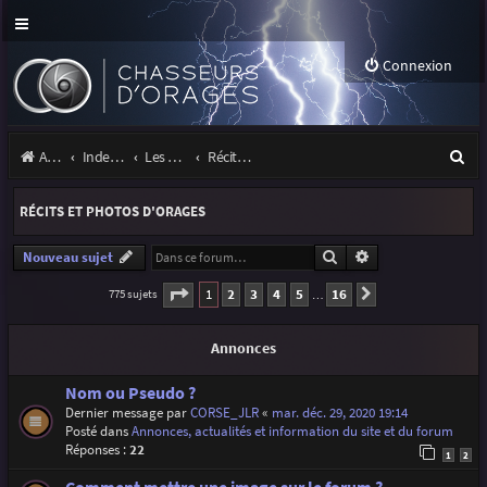
Connexion
R
Accueil
Index du forum
Les orages
Récits et photos d'orages
e
RÉCITS ET PHOTOS D'ORAGES
c
h
Rechercher
Recherche avancé
Nouveau sujet
e
Page
1
sur
16
1
2
3
4
5
16
775 sujets
Suivante
…
r
Annonces
c
h
Nom ou Pseudo ?
Dernier message par
CORSE_JLR
«
mar. déc. 29, 2020 19:14
e
Posté dans
Annonces, actualités et information du site et du forum
r
Réponses :
22
1
2