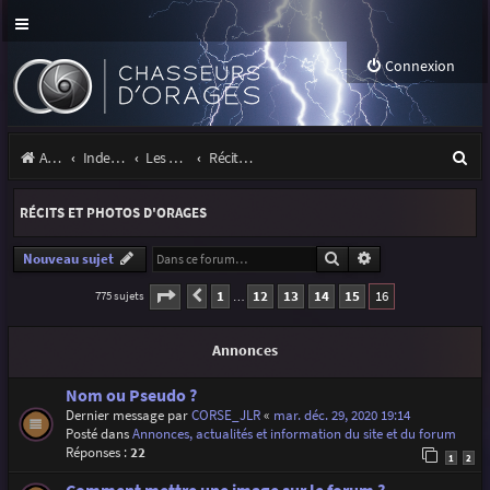
Connexion
R
Accueil
Index du forum
Les orages
Récits et photos d'orages
e
RÉCITS ET PHOTOS D'ORAGES
c
h
Rechercher
Recherche avancé
Nouveau sujet
e
Page
16
sur
16
1
12
13
14
15
16
775 sujets
Précédente
…
r
Annonces
c
h
Nom ou Pseudo ?
Dernier message par
CORSE_JLR
«
mar. déc. 29, 2020 19:14
e
Posté dans
Annonces, actualités et information du site et du forum
r
Réponses :
22
1
2