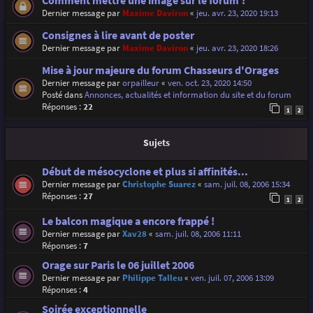
Comment mettre une image sur le forum ?
Dernier message par
Maxime Daviron
«
jeu. avr. 23, 2020 19:13
Consignes à lire avant de poster
Dernier message par
Maxime Daviron
«
jeu. avr. 23, 2020 18:26
Mise à jour majeure du forum Chasseurs d'Orages
Dernier message par
orpailleur
«
ven. oct. 23, 2020 14:50
Posté dans
Annonces, actualités et information du site et du forum
Réponses :
22
1
2
Sujets
Début de mésocyclone et plus si affinités...
Dernier message par
Christophe Suarez
«
sam. juil. 08, 2006 15:34
Réponses :
27
1
2
Le balcon magique a encore frappé !
Dernier message par
Xav28
«
sam. juil. 08, 2006 11:11
Réponses :
7
Orage sur Paris le 06 juillet 2006
Dernier message par
Philippe Talleu
«
ven. juil. 07, 2006 13:09
Réponses :
4
Soirée exceptionnelle