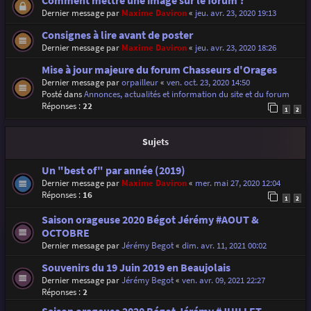
Comment mettre une image sur le forum ?
Dernier message par
Maxime Daviron
«
jeu. avr. 23, 2020 19:13
Consignes à lire avant de poster
Dernier message par
Maxime Daviron
«
jeu. avr. 23, 2020 18:26
Mise à jour majeure du forum Chasseurs d'Orages
Dernier message par
orpailleur
«
ven. oct. 23, 2020 14:50
Posté dans
Annonces, actualités et information du site et du forum
Réponses :
22
1
2
Sujets
Un "best of" par année (2019)
Dernier message par
Maxime Daviron
«
mer. mai 27, 2020 12:04
Réponses :
16
1
2
Saison orageuse 2020 Bégot Jérémy #AOUT &
OCTOBRE
Dernier message par
Jérémy Begot
«
dim. avr. 11, 2021 00:02
Souvenirs du 19 Juin 2019 en Beaujolais
Dernier message par
Jérémy Begot
«
ven. avr. 09, 2021 22:27
Réponses :
2