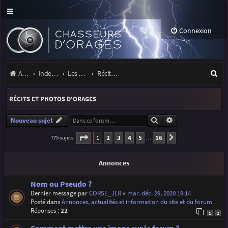
Connexion
R
Accueil
Index du forum
Les orages
Récits et photos d'orages
e
RÉCITS ET PHOTOS D'ORAGES
c
h
Rechercher
Recherche avancé
Nouveau sujet
e
Page
1
sur
16
1
2
3
4
5
16
775 sujets
Suivante
…
r
Annonces
c
h
Nom ou Pseudo ?
Dernier message par
CORSE_JLR
«
mar. déc. 29, 2020 19:14
e
Posté dans
Annonces, actualités et information du site et du forum
r
Réponses :
22
1
2