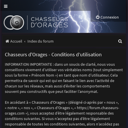
Connexion
R
Accueil
Index du forum
e
Chasseurs d'Orages - Conditions d’utilisation
c
INFORMATION IMPORTANTE : dans un soucis de clarté, nous vous
h
conseillons vivement d’utiliser vos véritables noms (tout simplement
e
sous la forme « Prénom Nom ») en tant que nom d’utilisateur. Cela
permettra de savoir qui est qui en faisant le lien avec l’activité de
r
chacun sur les réseaux, mais aussi d’éviter les comportements
souvent peu constructifs que peut faciliter l’anonymat.
c
h
En accédant à « Chasseurs d'Orages » (désigné ci-après par « nous »,
« notre », « nos », « Chasseurs d'Orages », « https://forum.chasseurs-
e
orages.com »), vous acceptez d’être légalement responsable des
r
conditions suivantes. Si vous n’acceptez pas d’être légalement
responsable de toutes les conditions suivantes, alors n’accédez pas