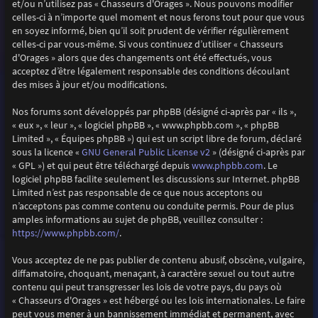
et/ou n’utilisez pas « Chasseurs d'Orages ». Nous pouvons modifier
celles-ci à n’importe quel moment et nous ferons tout pour que vous
en soyez informé, bien qu’il soit prudent de vérifier régulièrement
celles-ci par vous-même. Si vous continuez d’utiliser « Chasseurs
d'Orages » alors que des changements ont été effectués, vous
acceptez d’être légalement responsable des conditions découlant
des mises à jour et/ou modifications.
Nos forums sont développés par phpBB (désigné ci-après par « ils »,
« eux », « leur », « logiciel phpBB », « www.phpbb.com », « phpBB
Limited », « Équipes phpBB ») qui est un script libre de forum, déclaré
GNU General Public License v2
sous la licence «
» (désigné ci-après par
www.phpbb.com
« GPL ») et qui peut être téléchargé depuis
. Le
logiciel phpBB facilite seulement les discussions sur Internet. phpBB
Limited n’est pas responsable de ce que nous acceptons ou
n’acceptons pas comme contenu ou conduite permis. Pour de plus
amples informations au sujet de phpBB, veuillez consulter :
https://www.phpbb.com/
.
Vous acceptez de ne pas publier de contenu abusif, obscène, vulgaire,
diffamatoire, choquant, menaçant, à caractère sexuel ou tout autre
contenu qui peut transgresser les lois de votre pays, du pays où
« Chasseurs d'Orages » est hébergé ou les lois internationales. Le faire
peut vous mener à un bannissement immédiat et permanent, avec