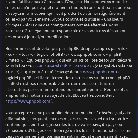
et/ou n’utilisez pas « Chasseurs d'Orages ». Nous pouvons modifier
celles-ci à n’importe quel moment et nous ferons tout pour que vous
en soyez informé, bien qu’il soit prudent de vérifier régulièrement
celles-ci par vous-même. Si vous continuez d’utiliser « Chasseurs
d'Orages » alors que des changements ont été effectués, vous
acceptez d’être légalement responsable des conditions découlant
des mises à jour et/ou modifications.
Nos forums sont développés par phpBB (désigné ci-après par « ils »,
« eux », « leur », « logiciel phpBB », « www.phpbb.com », « phpBB
Limited », « Équipes phpBB ») qui est un script libre de forum, déclaré
GNU General Public License v2
sous la licence «
» (désigné ci-après par
www.phpbb.com
« GPL ») et qui peut être téléchargé depuis
. Le
logiciel phpBB facilite seulement les discussions sur Internet. phpBB
Limited n’est pas responsable de ce que nous acceptons ou
n’acceptons pas comme contenu ou conduite permis. Pour de plus
amples informations au sujet de phpBB, veuillez consulter :
https://www.phpbb.com/
.
Vous acceptez de ne pas publier de contenu abusif, obscène, vulgaire,
diffamatoire, choquant, menaçant, à caractère sexuel ou tout autre
contenu qui peut transgresser les lois de votre pays, du pays où
« Chasseurs d'Orages » est hébergé ou les lois internationales. Le faire
peut vous mener à un bannissement immédiat et permanent, avec