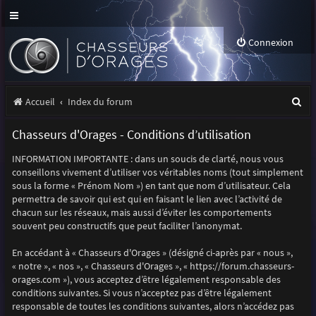
Connexion
R
Accueil
Index du forum
e
Chasseurs d'Orages - Conditions d’utilisation
c
INFORMATION IMPORTANTE : dans un soucis de clarté, nous vous
h
conseillons vivement d’utiliser vos véritables noms (tout simplement
e
sous la forme « Prénom Nom ») en tant que nom d’utilisateur. Cela
permettra de savoir qui est qui en faisant le lien avec l’activité de
r
chacun sur les réseaux, mais aussi d’éviter les comportements
souvent peu constructifs que peut faciliter l’anonymat.
c
h
En accédant à « Chasseurs d'Orages » (désigné ci-après par « nous »,
« notre », « nos », « Chasseurs d'Orages », « https://forum.chasseurs-
e
orages.com »), vous acceptez d’être légalement responsable des
r
conditions suivantes. Si vous n’acceptez pas d’être légalement
responsable de toutes les conditions suivantes, alors n’accédez pas