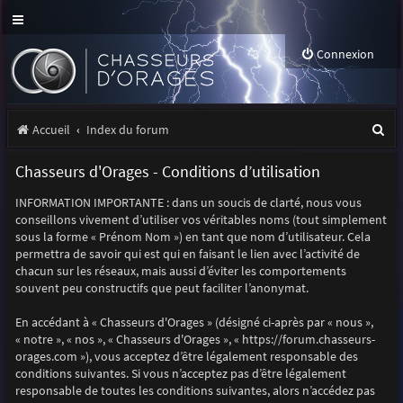
Connexion
R
Accueil
Index du forum
e
Chasseurs d'Orages - Conditions d’utilisation
c
INFORMATION IMPORTANTE : dans un soucis de clarté, nous vous
h
conseillons vivement d’utiliser vos véritables noms (tout simplement
e
sous la forme « Prénom Nom ») en tant que nom d’utilisateur. Cela
permettra de savoir qui est qui en faisant le lien avec l’activité de
r
chacun sur les réseaux, mais aussi d’éviter les comportements
souvent peu constructifs que peut faciliter l’anonymat.
c
h
En accédant à « Chasseurs d'Orages » (désigné ci-après par « nous »,
« notre », « nos », « Chasseurs d'Orages », « https://forum.chasseurs-
e
orages.com »), vous acceptez d’être légalement responsable des
r
conditions suivantes. Si vous n’acceptez pas d’être légalement
responsable de toutes les conditions suivantes, alors n’accédez pas