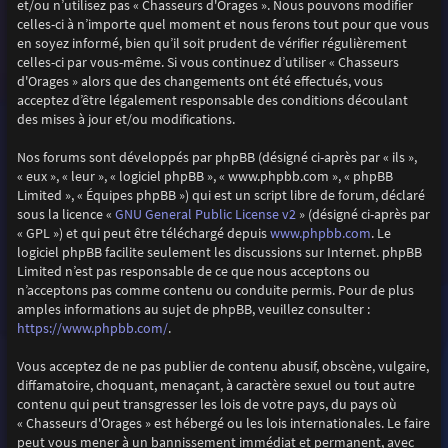
et/ou n’utilisez pas « Chasseurs d'Orages ». Nous pouvons modifier
celles-ci à n’importe quel moment et nous ferons tout pour que vous
en soyez informé, bien qu’il soit prudent de vérifier régulièrement
celles-ci par vous-même. Si vous continuez d’utiliser « Chasseurs
d'Orages » alors que des changements ont été effectués, vous
acceptez d’être légalement responsable des conditions découlant
des mises à jour et/ou modifications.
Nos forums sont développés par phpBB (désigné ci-après par « ils »,
« eux », « leur », « logiciel phpBB », « www.phpbb.com », « phpBB
Limited », « Équipes phpBB ») qui est un script libre de forum, déclaré
GNU General Public License v2
sous la licence «
» (désigné ci-après par
www.phpbb.com
« GPL ») et qui peut être téléchargé depuis
. Le
logiciel phpBB facilite seulement les discussions sur Internet. phpBB
Limited n’est pas responsable de ce que nous acceptons ou
n’acceptons pas comme contenu ou conduite permis. Pour de plus
amples informations au sujet de phpBB, veuillez consulter :
https://www.phpbb.com/
.
Vous acceptez de ne pas publier de contenu abusif, obscène, vulgaire,
diffamatoire, choquant, menaçant, à caractère sexuel ou tout autre
contenu qui peut transgresser les lois de votre pays, du pays où
« Chasseurs d'Orages » est hébergé ou les lois internationales. Le faire
peut vous mener à un bannissement immédiat et permanent, avec