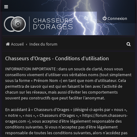
Connexion
R
Accueil
Index du forum
e
Chasseurs d'Orages - Conditions d’utilisation
c
INFORMATION IMPORTANTE : dans un soucis de clarté, nous vous
h
conseillons vivement d’utiliser vos véritables noms (tout simplement
e
sous la forme « Prénom Nom ») en tant que nom d’utilisateur. Cela
permettra de savoir qui est qui en faisant le lien avec l’activité de
r
chacun sur les réseaux, mais aussi d’éviter les comportements
souvent peu constructifs que peut faciliter l’anonymat.
c
h
En accédant à « Chasseurs d'Orages » (désigné ci-après par « nous »,
« notre », « nos », « Chasseurs d'Orages », « https://forum.chasseurs-
e
orages.com »), vous acceptez d’être légalement responsable des
r
conditions suivantes. Si vous n’acceptez pas d’être légalement
responsable de toutes les conditions suivantes, alors n’accédez pas