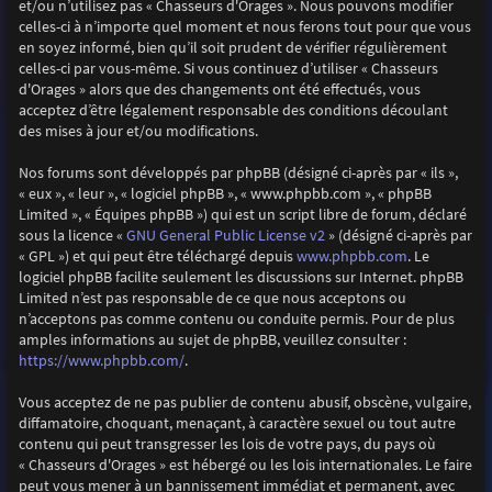
et/ou n’utilisez pas « Chasseurs d'Orages ». Nous pouvons modifier
celles-ci à n’importe quel moment et nous ferons tout pour que vous
en soyez informé, bien qu’il soit prudent de vérifier régulièrement
celles-ci par vous-même. Si vous continuez d’utiliser « Chasseurs
d'Orages » alors que des changements ont été effectués, vous
acceptez d’être légalement responsable des conditions découlant
des mises à jour et/ou modifications.
Nos forums sont développés par phpBB (désigné ci-après par « ils »,
« eux », « leur », « logiciel phpBB », « www.phpbb.com », « phpBB
Limited », « Équipes phpBB ») qui est un script libre de forum, déclaré
GNU General Public License v2
sous la licence «
» (désigné ci-après par
www.phpbb.com
« GPL ») et qui peut être téléchargé depuis
. Le
logiciel phpBB facilite seulement les discussions sur Internet. phpBB
Limited n’est pas responsable de ce que nous acceptons ou
n’acceptons pas comme contenu ou conduite permis. Pour de plus
amples informations au sujet de phpBB, veuillez consulter :
https://www.phpbb.com/
.
Vous acceptez de ne pas publier de contenu abusif, obscène, vulgaire,
diffamatoire, choquant, menaçant, à caractère sexuel ou tout autre
contenu qui peut transgresser les lois de votre pays, du pays où
« Chasseurs d'Orages » est hébergé ou les lois internationales. Le faire
peut vous mener à un bannissement immédiat et permanent, avec