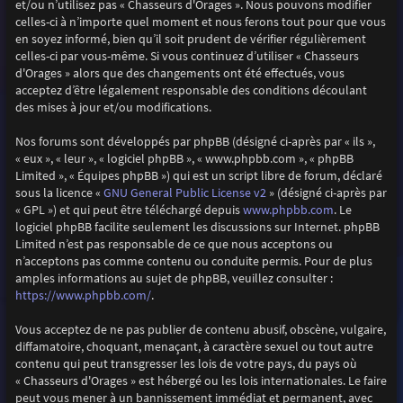
et/ou n’utilisez pas « Chasseurs d'Orages ». Nous pouvons modifier
celles-ci à n’importe quel moment et nous ferons tout pour que vous
en soyez informé, bien qu’il soit prudent de vérifier régulièrement
celles-ci par vous-même. Si vous continuez d’utiliser « Chasseurs
d'Orages » alors que des changements ont été effectués, vous
acceptez d’être légalement responsable des conditions découlant
des mises à jour et/ou modifications.
Nos forums sont développés par phpBB (désigné ci-après par « ils »,
« eux », « leur », « logiciel phpBB », « www.phpbb.com », « phpBB
Limited », « Équipes phpBB ») qui est un script libre de forum, déclaré
GNU General Public License v2
sous la licence «
» (désigné ci-après par
www.phpbb.com
« GPL ») et qui peut être téléchargé depuis
. Le
logiciel phpBB facilite seulement les discussions sur Internet. phpBB
Limited n’est pas responsable de ce que nous acceptons ou
n’acceptons pas comme contenu ou conduite permis. Pour de plus
amples informations au sujet de phpBB, veuillez consulter :
https://www.phpbb.com/
.
Vous acceptez de ne pas publier de contenu abusif, obscène, vulgaire,
diffamatoire, choquant, menaçant, à caractère sexuel ou tout autre
contenu qui peut transgresser les lois de votre pays, du pays où
« Chasseurs d'Orages » est hébergé ou les lois internationales. Le faire
peut vous mener à un bannissement immédiat et permanent, avec