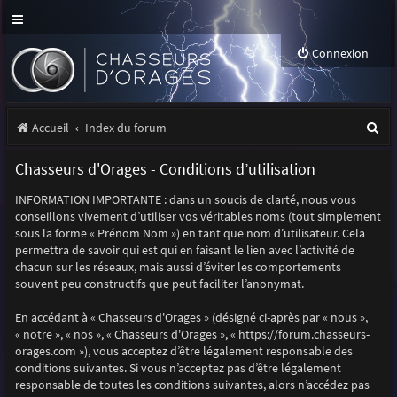
Connexion
R
Accueil
Index du forum
e
Chasseurs d'Orages - Conditions d’utilisation
c
INFORMATION IMPORTANTE : dans un soucis de clarté, nous vous
h
conseillons vivement d’utiliser vos véritables noms (tout simplement
e
sous la forme « Prénom Nom ») en tant que nom d’utilisateur. Cela
permettra de savoir qui est qui en faisant le lien avec l’activité de
r
chacun sur les réseaux, mais aussi d’éviter les comportements
souvent peu constructifs que peut faciliter l’anonymat.
c
h
En accédant à « Chasseurs d'Orages » (désigné ci-après par « nous »,
« notre », « nos », « Chasseurs d'Orages », « https://forum.chasseurs-
e
orages.com »), vous acceptez d’être légalement responsable des
r
conditions suivantes. Si vous n’acceptez pas d’être légalement
responsable de toutes les conditions suivantes, alors n’accédez pas