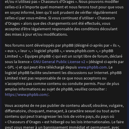
et/ou n’utilisez pas « Chasseurs d'Orages ». Nous pouvons modifier
celles-ci à n’importe quel moment et nous ferons tout pour que vous
en soyez informé, bien qu’il soit prudent de vérifier régulièrement
celles-ci par vous-même. Si vous continuez d’utiliser « Chasseurs
d'Orages » alors que des changements ont été effectués, vous
acceptez d’être légalement responsable des conditions découlant
des mises à jour et/ou modifications.
Nos forums sont développés par phpBB (désigné ci-après par « ils »,
« eux », « leur », « logiciel phpBB », « www.phpbb.com », « phpBB
Limited », « Équipes phpBB ») qui est un script libre de forum, déclaré
GNU General Public License v2
sous la licence «
» (désigné ci-après par
www.phpbb.com
« GPL ») et qui peut être téléchargé depuis
. Le
logiciel phpBB facilite seulement les discussions sur Internet. phpBB
Limited n’est pas responsable de ce que nous acceptons ou
n’acceptons pas comme contenu ou conduite permis. Pour de plus
amples informations au sujet de phpBB, veuillez consulter :
https://www.phpbb.com/
.
Vous acceptez de ne pas publier de contenu abusif, obscène, vulgaire,
diffamatoire, choquant, menaçant, à caractère sexuel ou tout autre
contenu qui peut transgresser les lois de votre pays, du pays où
« Chasseurs d'Orages » est hébergé ou les lois internationales. Le faire
peut vous mener à un bannissement immédiat et permanent, avec