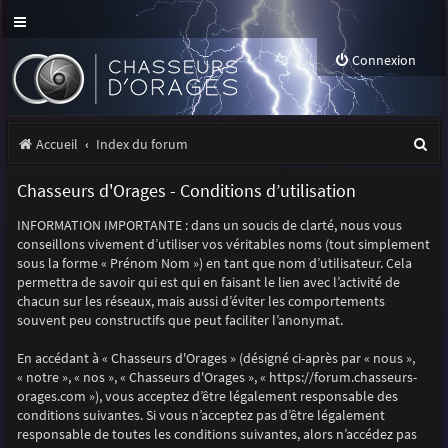
Connexion
R
Accueil
Index du forum
e
Chasseurs d'Orages - Conditions d’utilisation
c
INFORMATION IMPORTANTE : dans un soucis de clarté, nous vous
h
conseillons vivement d’utiliser vos véritables noms (tout simplement
e
sous la forme « Prénom Nom ») en tant que nom d’utilisateur. Cela
permettra de savoir qui est qui en faisant le lien avec l’activité de
r
chacun sur les réseaux, mais aussi d’éviter les comportements
souvent peu constructifs que peut faciliter l’anonymat.
c
h
En accédant à « Chasseurs d'Orages » (désigné ci-après par « nous »,
« notre », « nos », « Chasseurs d'Orages », « https://forum.chasseurs-
e
orages.com »), vous acceptez d’être légalement responsable des
r
conditions suivantes. Si vous n’acceptez pas d’être légalement
responsable de toutes les conditions suivantes, alors n’accédez pas