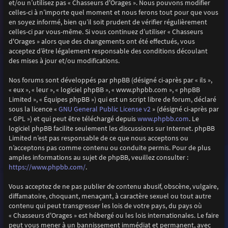
et/ou n’utilisez pas « Chasseurs d'Orages ». Nous pouvons modifier
celles-ci à n’importe quel moment et nous ferons tout pour que vous
en soyez informé, bien qu’il soit prudent de vérifier régulièrement
celles-ci par vous-même. Si vous continuez d’utiliser « Chasseurs
d'Orages » alors que des changements ont été effectués, vous
acceptez d’être légalement responsable des conditions découlant
des mises à jour et/ou modifications.
Nos forums sont développés par phpBB (désigné ci-après par « ils »,
« eux », « leur », « logiciel phpBB », « www.phpbb.com », « phpBB
Limited », « Équipes phpBB ») qui est un script libre de forum, déclaré
GNU General Public License v2
sous la licence «
» (désigné ci-après par
www.phpbb.com
« GPL ») et qui peut être téléchargé depuis
. Le
logiciel phpBB facilite seulement les discussions sur Internet. phpBB
Limited n’est pas responsable de ce que nous acceptons ou
n’acceptons pas comme contenu ou conduite permis. Pour de plus
amples informations au sujet de phpBB, veuillez consulter :
https://www.phpbb.com/
.
Vous acceptez de ne pas publier de contenu abusif, obscène, vulgaire,
diffamatoire, choquant, menaçant, à caractère sexuel ou tout autre
contenu qui peut transgresser les lois de votre pays, du pays où
« Chasseurs d'Orages » est hébergé ou les lois internationales. Le faire
peut vous mener à un bannissement immédiat et permanent, avec