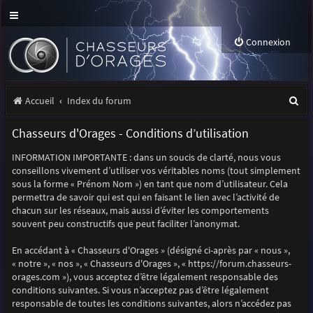
Connexion
R
Accueil
Index du forum
e
Chasseurs d'Orages - Conditions d’utilisation
c
INFORMATION IMPORTANTE : dans un soucis de clarté, nous vous
h
conseillons vivement d’utiliser vos véritables noms (tout simplement
e
sous la forme « Prénom Nom ») en tant que nom d’utilisateur. Cela
permettra de savoir qui est qui en faisant le lien avec l’activité de
r
chacun sur les réseaux, mais aussi d’éviter les comportements
souvent peu constructifs que peut faciliter l’anonymat.
c
h
En accédant à « Chasseurs d'Orages » (désigné ci-après par « nous »,
« notre », « nos », « Chasseurs d'Orages », « https://forum.chasseurs-
e
orages.com »), vous acceptez d’être légalement responsable des
r
conditions suivantes. Si vous n’acceptez pas d’être légalement
responsable de toutes les conditions suivantes, alors n’accédez pas