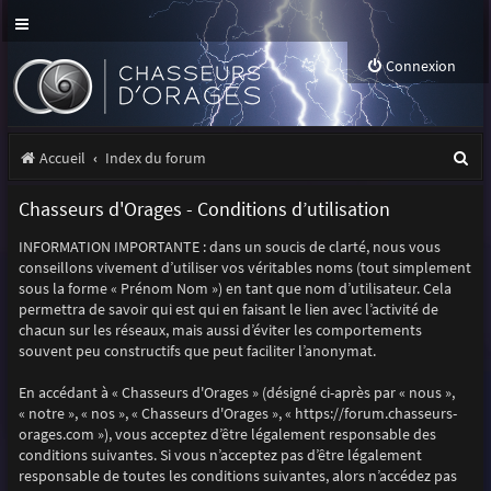
Connexion
R
Accueil
Index du forum
e
Chasseurs d'Orages - Conditions d’utilisation
c
INFORMATION IMPORTANTE : dans un soucis de clarté, nous vous
h
conseillons vivement d’utiliser vos véritables noms (tout simplement
e
sous la forme « Prénom Nom ») en tant que nom d’utilisateur. Cela
permettra de savoir qui est qui en faisant le lien avec l’activité de
r
chacun sur les réseaux, mais aussi d’éviter les comportements
souvent peu constructifs que peut faciliter l’anonymat.
c
h
En accédant à « Chasseurs d'Orages » (désigné ci-après par « nous »,
« notre », « nos », « Chasseurs d'Orages », « https://forum.chasseurs-
e
orages.com »), vous acceptez d’être légalement responsable des
r
conditions suivantes. Si vous n’acceptez pas d’être légalement
responsable de toutes les conditions suivantes, alors n’accédez pas