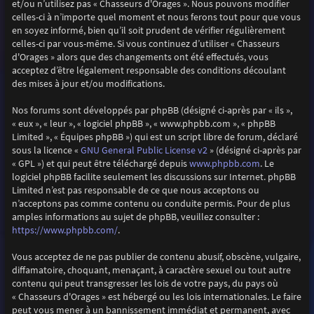
et/ou n’utilisez pas « Chasseurs d'Orages ». Nous pouvons modifier
celles-ci à n’importe quel moment et nous ferons tout pour que vous
en soyez informé, bien qu’il soit prudent de vérifier régulièrement
celles-ci par vous-même. Si vous continuez d’utiliser « Chasseurs
d'Orages » alors que des changements ont été effectués, vous
acceptez d’être légalement responsable des conditions découlant
des mises à jour et/ou modifications.
Nos forums sont développés par phpBB (désigné ci-après par « ils »,
« eux », « leur », « logiciel phpBB », « www.phpbb.com », « phpBB
Limited », « Équipes phpBB ») qui est un script libre de forum, déclaré
GNU General Public License v2
sous la licence «
» (désigné ci-après par
www.phpbb.com
« GPL ») et qui peut être téléchargé depuis
. Le
logiciel phpBB facilite seulement les discussions sur Internet. phpBB
Limited n’est pas responsable de ce que nous acceptons ou
n’acceptons pas comme contenu ou conduite permis. Pour de plus
amples informations au sujet de phpBB, veuillez consulter :
https://www.phpbb.com/
.
Vous acceptez de ne pas publier de contenu abusif, obscène, vulgaire,
diffamatoire, choquant, menaçant, à caractère sexuel ou tout autre
contenu qui peut transgresser les lois de votre pays, du pays où
« Chasseurs d'Orages » est hébergé ou les lois internationales. Le faire
peut vous mener à un bannissement immédiat et permanent, avec