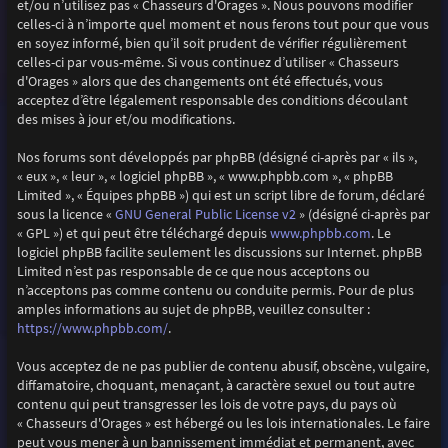
et/ou n’utilisez pas « Chasseurs d'Orages ». Nous pouvons modifier
celles-ci à n’importe quel moment et nous ferons tout pour que vous
en soyez informé, bien qu’il soit prudent de vérifier régulièrement
celles-ci par vous-même. Si vous continuez d’utiliser « Chasseurs
d'Orages » alors que des changements ont été effectués, vous
acceptez d’être légalement responsable des conditions découlant
des mises à jour et/ou modifications.
Nos forums sont développés par phpBB (désigné ci-après par « ils »,
« eux », « leur », « logiciel phpBB », « www.phpbb.com », « phpBB
Limited », « Équipes phpBB ») qui est un script libre de forum, déclaré
GNU General Public License v2
sous la licence «
» (désigné ci-après par
www.phpbb.com
« GPL ») et qui peut être téléchargé depuis
. Le
logiciel phpBB facilite seulement les discussions sur Internet. phpBB
Limited n’est pas responsable de ce que nous acceptons ou
n’acceptons pas comme contenu ou conduite permis. Pour de plus
amples informations au sujet de phpBB, veuillez consulter :
https://www.phpbb.com/
.
Vous acceptez de ne pas publier de contenu abusif, obscène, vulgaire,
diffamatoire, choquant, menaçant, à caractère sexuel ou tout autre
contenu qui peut transgresser les lois de votre pays, du pays où
« Chasseurs d'Orages » est hébergé ou les lois internationales. Le faire
peut vous mener à un bannissement immédiat et permanent, avec