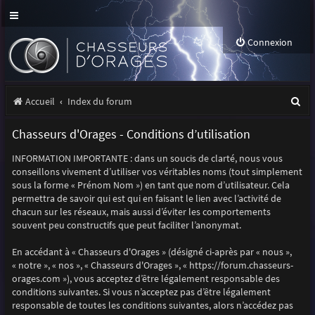
Connexion
R
Accueil
Index du forum
e
Chasseurs d'Orages - Conditions d’utilisation
c
INFORMATION IMPORTANTE : dans un soucis de clarté, nous vous
h
conseillons vivement d’utiliser vos véritables noms (tout simplement
e
sous la forme « Prénom Nom ») en tant que nom d’utilisateur. Cela
permettra de savoir qui est qui en faisant le lien avec l’activité de
r
chacun sur les réseaux, mais aussi d’éviter les comportements
souvent peu constructifs que peut faciliter l’anonymat.
c
h
En accédant à « Chasseurs d'Orages » (désigné ci-après par « nous »,
« notre », « nos », « Chasseurs d'Orages », « https://forum.chasseurs-
e
orages.com »), vous acceptez d’être légalement responsable des
r
conditions suivantes. Si vous n’acceptez pas d’être légalement
responsable de toutes les conditions suivantes, alors n’accédez pas