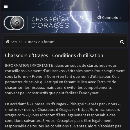
Connexion
R
Accueil
Index du forum
e
Chasseurs d'Orages - Conditions d’utilisation
c
INFORMATION IMPORTANTE : dans un soucis de clarté, nous vous
h
conseillons vivement d’utiliser vos véritables noms (tout simplement
e
sous la forme « Prénom Nom ») en tant que nom d’utilisateur. Cela
permettra de savoir qui est qui en faisant le lien avec l’activité de
r
chacun sur les réseaux, mais aussi d’éviter les comportements
souvent peu constructifs que peut faciliter l’anonymat.
c
h
En accédant à « Chasseurs d'Orages » (désigné ci-après par « nous »,
« notre », « nos », « Chasseurs d'Orages », « https://forum.chasseurs-
e
orages.com »), vous acceptez d’être légalement responsable des
r
conditions suivantes. Si vous n’acceptez pas d’être légalement
responsable de toutes les conditions suivantes, alors n’accédez pas