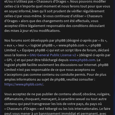
et/ou n’utilisez pas « Chasseurs d'Orages ». Nous pouvons modifier
celles-ci à n’importe quel moment et nous ferons tout pour que vous
en soyez informé, bien qu’il soit prudent de vérifier régulièrement
celles-ci par vous-même. Si vous continuez d’utiliser « Chasseurs
d'Orages » alors que des changements ont été effectués, vous
acceptez d’être légalement responsable des conditions découlant
des mises à jour et/ou modifications.
Nos forums sont développés par phpBB (désigné ci-après par « ils »,
« eux », « leur », « logiciel phpBB », « www.phpbb.com », « phpBB
Limited », « Équipes phpBB ») qui est un script libre de forum, déclaré
GNU General Public License v2
sous la licence «
» (désigné ci-après par
www.phpbb.com
« GPL ») et qui peut être téléchargé depuis
. Le
logiciel phpBB facilite seulement les discussions sur Internet. phpBB
Limited n’est pas responsable de ce que nous acceptons ou
n’acceptons pas comme contenu ou conduite permis. Pour de plus
amples informations au sujet de phpBB, veuillez consulter :
https://www.phpbb.com/
.
Vous acceptez de ne pas publier de contenu abusif, obscène, vulgaire,
diffamatoire, choquant, menaçant, à caractère sexuel ou tout autre
contenu qui peut transgresser les lois de votre pays, du pays où
« Chasseurs d'Orages » est hébergé ou les lois internationales. Le faire
peut vous mener à un bannissement immédiat et permanent, avec