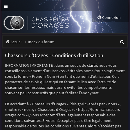
Connexion
R
Accueil
Index du forum
e
Chasseurs d'Orages - Conditions d’utilisation
c
INFORMATION IMPORTANTE : dans un soucis de clarté, nous vous
h
conseillons vivement d’utiliser vos véritables noms (tout simplement
e
sous la forme « Prénom Nom ») en tant que nom d’utilisateur. Cela
permettra de savoir qui est qui en faisant le lien avec l’activité de
r
chacun sur les réseaux, mais aussi d’éviter les comportements
souvent peu constructifs que peut faciliter l’anonymat.
c
h
En accédant à « Chasseurs d'Orages » (désigné ci-après par « nous »,
« notre », « nos », « Chasseurs d'Orages », « https://forum.chasseurs-
e
orages.com »), vous acceptez d’être légalement responsable des
r
conditions suivantes. Si vous n’acceptez pas d’être légalement
responsable de toutes les conditions suivantes, alors n’accédez pas