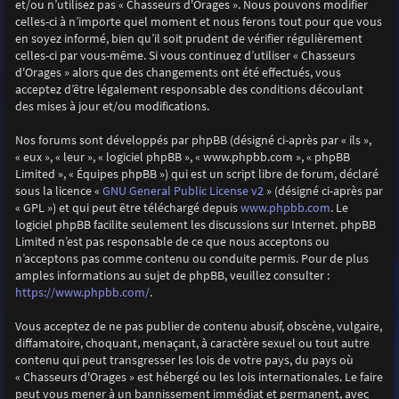
et/ou n’utilisez pas « Chasseurs d'Orages ». Nous pouvons modifier
celles-ci à n’importe quel moment et nous ferons tout pour que vous
en soyez informé, bien qu’il soit prudent de vérifier régulièrement
celles-ci par vous-même. Si vous continuez d’utiliser « Chasseurs
d'Orages » alors que des changements ont été effectués, vous
acceptez d’être légalement responsable des conditions découlant
des mises à jour et/ou modifications.
Nos forums sont développés par phpBB (désigné ci-après par « ils »,
« eux », « leur », « logiciel phpBB », « www.phpbb.com », « phpBB
Limited », « Équipes phpBB ») qui est un script libre de forum, déclaré
GNU General Public License v2
sous la licence «
» (désigné ci-après par
www.phpbb.com
« GPL ») et qui peut être téléchargé depuis
. Le
logiciel phpBB facilite seulement les discussions sur Internet. phpBB
Limited n’est pas responsable de ce que nous acceptons ou
n’acceptons pas comme contenu ou conduite permis. Pour de plus
amples informations au sujet de phpBB, veuillez consulter :
https://www.phpbb.com/
.
Vous acceptez de ne pas publier de contenu abusif, obscène, vulgaire,
diffamatoire, choquant, menaçant, à caractère sexuel ou tout autre
contenu qui peut transgresser les lois de votre pays, du pays où
« Chasseurs d'Orages » est hébergé ou les lois internationales. Le faire
peut vous mener à un bannissement immédiat et permanent, avec