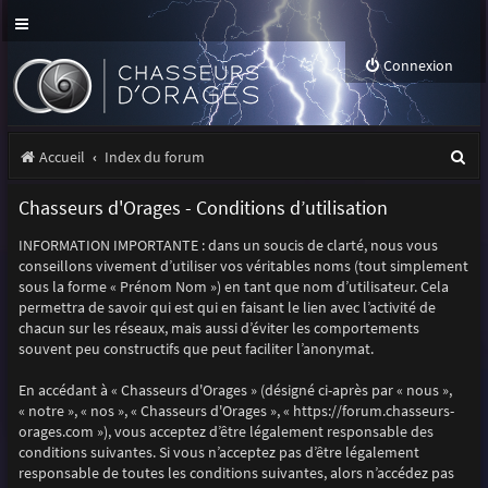
Connexion
R
Accueil
Index du forum
e
Chasseurs d'Orages - Conditions d’utilisation
c
INFORMATION IMPORTANTE : dans un soucis de clarté, nous vous
h
conseillons vivement d’utiliser vos véritables noms (tout simplement
e
sous la forme « Prénom Nom ») en tant que nom d’utilisateur. Cela
permettra de savoir qui est qui en faisant le lien avec l’activité de
r
chacun sur les réseaux, mais aussi d’éviter les comportements
souvent peu constructifs que peut faciliter l’anonymat.
c
h
En accédant à « Chasseurs d'Orages » (désigné ci-après par « nous »,
« notre », « nos », « Chasseurs d'Orages », « https://forum.chasseurs-
e
orages.com »), vous acceptez d’être légalement responsable des
r
conditions suivantes. Si vous n’acceptez pas d’être légalement
responsable de toutes les conditions suivantes, alors n’accédez pas