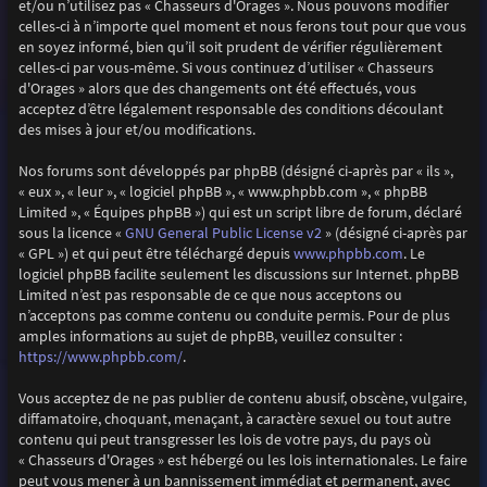
et/ou n’utilisez pas « Chasseurs d'Orages ». Nous pouvons modifier
celles-ci à n’importe quel moment et nous ferons tout pour que vous
en soyez informé, bien qu’il soit prudent de vérifier régulièrement
celles-ci par vous-même. Si vous continuez d’utiliser « Chasseurs
d'Orages » alors que des changements ont été effectués, vous
acceptez d’être légalement responsable des conditions découlant
des mises à jour et/ou modifications.
Nos forums sont développés par phpBB (désigné ci-après par « ils »,
« eux », « leur », « logiciel phpBB », « www.phpbb.com », « phpBB
Limited », « Équipes phpBB ») qui est un script libre de forum, déclaré
GNU General Public License v2
sous la licence «
» (désigné ci-après par
www.phpbb.com
« GPL ») et qui peut être téléchargé depuis
. Le
logiciel phpBB facilite seulement les discussions sur Internet. phpBB
Limited n’est pas responsable de ce que nous acceptons ou
n’acceptons pas comme contenu ou conduite permis. Pour de plus
amples informations au sujet de phpBB, veuillez consulter :
https://www.phpbb.com/
.
Vous acceptez de ne pas publier de contenu abusif, obscène, vulgaire,
diffamatoire, choquant, menaçant, à caractère sexuel ou tout autre
contenu qui peut transgresser les lois de votre pays, du pays où
« Chasseurs d'Orages » est hébergé ou les lois internationales. Le faire
peut vous mener à un bannissement immédiat et permanent, avec