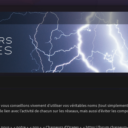
vous conseillons vivement d’utiliser vos véritables noms (tout simplemen
t le lien avec l’activité de chacun sur les réseaux, mais aussi d’éviter les co
 nous », « notre », « nos », « Chasseurs d'Orages », « https://forum.chasseur