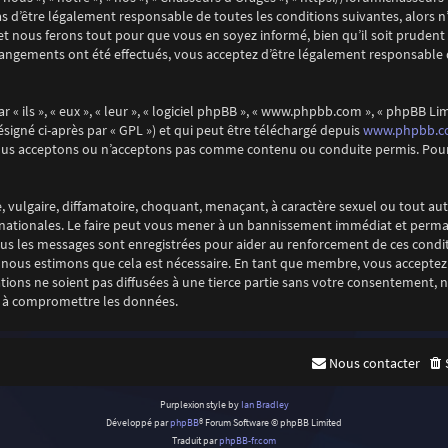
s d’être légalement responsable de toutes les conditions suivantes, alors n’
 nous ferons tout pour que vous en soyez informé, bien qu’il soit prudent d
changements ont été effectués, vous acceptez d’être légalement responsable 
 ils », « eux », « leur », « logiciel phpBB », « www.phpbb.com », « phpBB Limi
www.phpbb.
ésigné ci-après par « GPL ») et qui peut être téléchargé depuis
nous acceptons ou n’acceptons pas comme contenu ou conduite permis. Pour 
 vulgaire, diffamatoire, choquant, menaçant, à caractère sexuel ou tout aut
rnationales. Le faire peut vous mener à un bannissement immédiat et perman
 tous les messages sont enregistrées pour aider au renforcement de ces cond
e nous estimons que cela est nécessaire. En tant que membre, vous acceptez 
ions ne soient pas diffusées à une tierce partie sans votre consentement, n
t à compromettre les données.
Nous contacter
Purplexion style by
Ian Bradley
Développé par
phpBB
® Forum Software © phpBB Limited
Traduit par
phpBB-fr.com