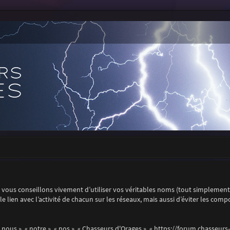
vous conseillons vivement d’utiliser vos véritables noms (tout simplemen
t le lien avec l’activité de chacun sur les réseaux, mais aussi d’éviter les co
 nous », « notre », « nos », « Chasseurs d'Orages », « https://forum.chasseur