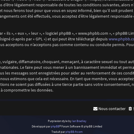
s d’être légalement responsable de toutes les conditions suivantes, alors n’
 nous ferons tout pour que vous en soyez informé, bien qu’il soit prudent d
changements ont été effectués, vous acceptez d’être légalement responsable 
 ils », « eux », « leur », « logiciel phpBB », « www.phpbb.com », « phpBB Limi
www.phpbb.
ésigné ci-après par « GPL ») et qui peut être téléchargé depuis
nous acceptons ou n’acceptons pas comme contenu ou conduite permis. Pour 
 vulgaire, diffamatoire, choquant, menaçant, à caractère sexuel ou tout aut
rnationales. Le faire peut vous mener à un bannissement immédiat et perman
 tous les messages sont enregistrées pour aider au renforcement de ces cond
e nous estimons que cela est nécessaire. En tant que membre, vous acceptez 
ions ne soient pas diffusées à une tierce partie sans votre consentement, n
t à compromettre les données.
Nous contacter
Purplexion style by
Ian Bradley
Développé par
phpBB
® Forum Software © phpBB Limited
Traduit par
phpBB-fr.com