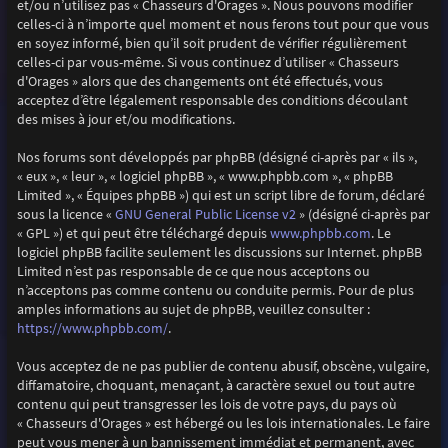
et/ou n’utilisez pas « Chasseurs d'Orages ». Nous pouvons modifier
celles-ci à n’importe quel moment et nous ferons tout pour que vous
en soyez informé, bien qu’il soit prudent de vérifier régulièrement
celles-ci par vous-même. Si vous continuez d’utiliser « Chasseurs
d'Orages » alors que des changements ont été effectués, vous
acceptez d’être légalement responsable des conditions découlant
des mises à jour et/ou modifications.
Nos forums sont développés par phpBB (désigné ci-après par « ils »,
« eux », « leur », « logiciel phpBB », « www.phpbb.com », « phpBB
Limited », « Équipes phpBB ») qui est un script libre de forum, déclaré
GNU General Public License v2
sous la licence «
» (désigné ci-après par
www.phpbb.com
« GPL ») et qui peut être téléchargé depuis
. Le
logiciel phpBB facilite seulement les discussions sur Internet. phpBB
Limited n’est pas responsable de ce que nous acceptons ou
n’acceptons pas comme contenu ou conduite permis. Pour de plus
amples informations au sujet de phpBB, veuillez consulter :
https://www.phpbb.com/
.
Vous acceptez de ne pas publier de contenu abusif, obscène, vulgaire,
diffamatoire, choquant, menaçant, à caractère sexuel ou tout autre
contenu qui peut transgresser les lois de votre pays, du pays où
« Chasseurs d'Orages » est hébergé ou les lois internationales. Le faire
peut vous mener à un bannissement immédiat et permanent, avec