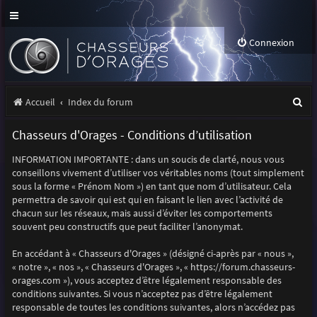
Connexion
R
Accueil
Index du forum
e
Chasseurs d'Orages - Conditions d’utilisation
c
INFORMATION IMPORTANTE : dans un soucis de clarté, nous vous
h
conseillons vivement d’utiliser vos véritables noms (tout simplement
e
sous la forme « Prénom Nom ») en tant que nom d’utilisateur. Cela
permettra de savoir qui est qui en faisant le lien avec l’activité de
r
chacun sur les réseaux, mais aussi d’éviter les comportements
souvent peu constructifs que peut faciliter l’anonymat.
c
h
En accédant à « Chasseurs d'Orages » (désigné ci-après par « nous »,
« notre », « nos », « Chasseurs d'Orages », « https://forum.chasseurs-
e
orages.com »), vous acceptez d’être légalement responsable des
r
conditions suivantes. Si vous n’acceptez pas d’être légalement
responsable de toutes les conditions suivantes, alors n’accédez pas