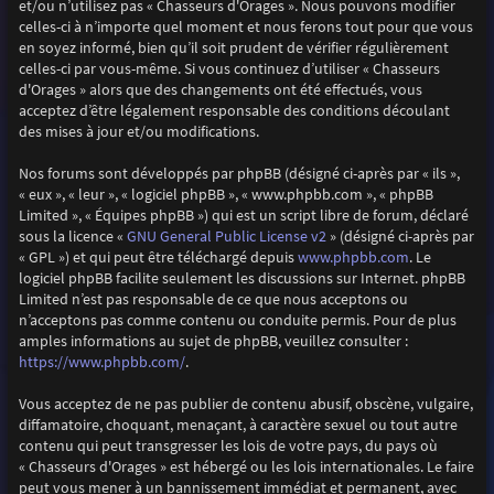
et/ou n’utilisez pas « Chasseurs d'Orages ». Nous pouvons modifier
celles-ci à n’importe quel moment et nous ferons tout pour que vous
en soyez informé, bien qu’il soit prudent de vérifier régulièrement
celles-ci par vous-même. Si vous continuez d’utiliser « Chasseurs
d'Orages » alors que des changements ont été effectués, vous
acceptez d’être légalement responsable des conditions découlant
des mises à jour et/ou modifications.
Nos forums sont développés par phpBB (désigné ci-après par « ils »,
« eux », « leur », « logiciel phpBB », « www.phpbb.com », « phpBB
Limited », « Équipes phpBB ») qui est un script libre de forum, déclaré
GNU General Public License v2
sous la licence «
» (désigné ci-après par
www.phpbb.com
« GPL ») et qui peut être téléchargé depuis
. Le
logiciel phpBB facilite seulement les discussions sur Internet. phpBB
Limited n’est pas responsable de ce que nous acceptons ou
n’acceptons pas comme contenu ou conduite permis. Pour de plus
amples informations au sujet de phpBB, veuillez consulter :
https://www.phpbb.com/
.
Vous acceptez de ne pas publier de contenu abusif, obscène, vulgaire,
diffamatoire, choquant, menaçant, à caractère sexuel ou tout autre
contenu qui peut transgresser les lois de votre pays, du pays où
« Chasseurs d'Orages » est hébergé ou les lois internationales. Le faire
peut vous mener à un bannissement immédiat et permanent, avec