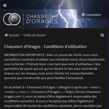
Connexion
R
Accueil
Index du forum
e
Chasseurs d'Orages - Conditions d’utilisation
c
INFORMATION IMPORTANTE : dans un soucis de clarté, nous vous
h
conseillons vivement d’utiliser vos véritables noms (tout simplement
e
sous la forme « Prénom Nom ») en tant que nom d’utilisateur. Cela
permettra de savoir qui est qui en faisant le lien avec l’activité de
r
chacun sur les réseaux, mais aussi d’éviter les comportements
souvent peu constructifs que peut faciliter l’anonymat.
c
h
En accédant à « Chasseurs d'Orages » (désigné ci-après par « nous »,
« notre », « nos », « Chasseurs d'Orages », « https://forum.chasseurs-
e
orages.com »), vous acceptez d’être légalement responsable des
r
conditions suivantes. Si vous n’acceptez pas d’être légalement
responsable de toutes les conditions suivantes, alors n’accédez pas