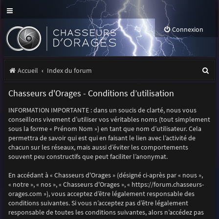
Connexion
R
Accueil
Index du forum
e
Chasseurs d'Orages - Conditions d’utilisation
c
INFORMATION IMPORTANTE : dans un soucis de clarté, nous vous
h
conseillons vivement d’utiliser vos véritables noms (tout simplement
e
sous la forme « Prénom Nom ») en tant que nom d’utilisateur. Cela
permettra de savoir qui est qui en faisant le lien avec l’activité de
r
chacun sur les réseaux, mais aussi d’éviter les comportements
souvent peu constructifs que peut faciliter l’anonymat.
c
h
En accédant à « Chasseurs d'Orages » (désigné ci-après par « nous »,
« notre », « nos », « Chasseurs d'Orages », « https://forum.chasseurs-
e
orages.com »), vous acceptez d’être légalement responsable des
r
conditions suivantes. Si vous n’acceptez pas d’être légalement
responsable de toutes les conditions suivantes, alors n’accédez pas