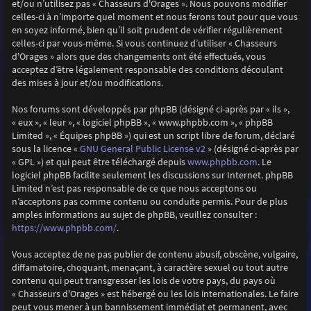
et/ou n’utilisez pas « Chasseurs d'Orages ». Nous pouvons modifier
celles-ci à n’importe quel moment et nous ferons tout pour que vous
en soyez informé, bien qu’il soit prudent de vérifier régulièrement
celles-ci par vous-même. Si vous continuez d’utiliser « Chasseurs
d'Orages » alors que des changements ont été effectués, vous
acceptez d’être légalement responsable des conditions découlant
des mises à jour et/ou modifications.
Nos forums sont développés par phpBB (désigné ci-après par « ils »,
« eux », « leur », « logiciel phpBB », « www.phpbb.com », « phpBB
Limited », « Équipes phpBB ») qui est un script libre de forum, déclaré
GNU General Public License v2
sous la licence «
» (désigné ci-après par
www.phpbb.com
« GPL ») et qui peut être téléchargé depuis
. Le
logiciel phpBB facilite seulement les discussions sur Internet. phpBB
Limited n’est pas responsable de ce que nous acceptons ou
n’acceptons pas comme contenu ou conduite permis. Pour de plus
amples informations au sujet de phpBB, veuillez consulter :
https://www.phpbb.com/
.
Vous acceptez de ne pas publier de contenu abusif, obscène, vulgaire,
diffamatoire, choquant, menaçant, à caractère sexuel ou tout autre
contenu qui peut transgresser les lois de votre pays, du pays où
« Chasseurs d'Orages » est hébergé ou les lois internationales. Le faire
peut vous mener à un bannissement immédiat et permanent, avec