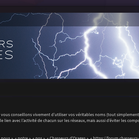
vous conseillons vivement d’utiliser vos véritables noms (tout simplemen
t le lien avec l’activité de chacun sur les réseaux, mais aussi d’éviter les co
 nous », « notre », « nos », « Chasseurs d'Orages », « https://forum.chasseur