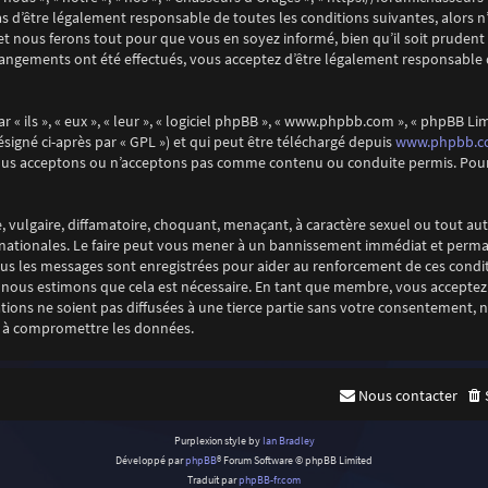
s d’être légalement responsable de toutes les conditions suivantes, alors n’
 nous ferons tout pour que vous en soyez informé, bien qu’il soit prudent d
changements ont été effectués, vous acceptez d’être légalement responsable 
 ils », « eux », « leur », « logiciel phpBB », « www.phpbb.com », « phpBB Limi
www.phpbb.
ésigné ci-après par « GPL ») et qui peut être téléchargé depuis
nous acceptons ou n’acceptons pas comme contenu ou conduite permis. Pour 
 vulgaire, diffamatoire, choquant, menaçant, à caractère sexuel ou tout aut
rnationales. Le faire peut vous mener à un bannissement immédiat et perman
 tous les messages sont enregistrées pour aider au renforcement de ces cond
e nous estimons que cela est nécessaire. En tant que membre, vous acceptez 
ions ne soient pas diffusées à une tierce partie sans votre consentement, n
t à compromettre les données.
Nous contacter
Purplexion style by
Ian Bradley
Développé par
phpBB
® Forum Software © phpBB Limited
Traduit par
phpBB-fr.com