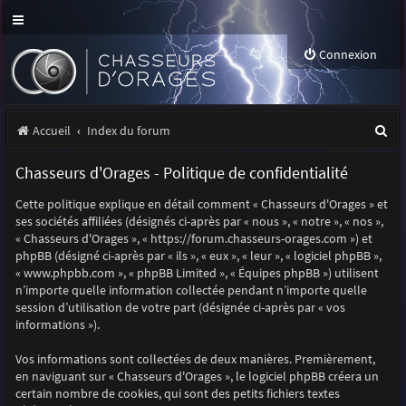
Connexion
R
Accueil
Index du forum
e
Chasseurs d'Orages - Politique de confidentialité
c
Cette politique explique en détail comment « Chasseurs d'Orages » et
h
ses sociétés affiliées (désignés ci-après par « nous », « notre », « nos »,
e
« Chasseurs d'Orages », « https://forum.chasseurs-orages.com ») et
phpBB (désigné ci-après par « ils », « eux », « leur », « logiciel phpBB »,
r
« www.phpbb.com », « phpBB Limited », « Équipes phpBB ») utilisent
n’importe quelle information collectée pendant n’importe quelle
c
session d’utilisation de votre part (désignée ci-après par « vos
h
informations »).
e
Vos informations sont collectées de deux manières. Premièrement,
r
en naviguant sur « Chasseurs d'Orages », le logiciel phpBB créera un
certain nombre de cookies, qui sont des petits fichiers textes