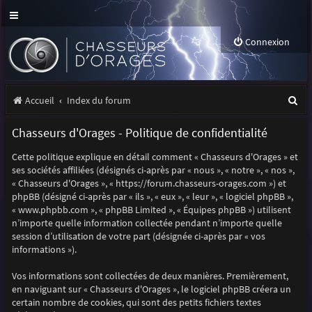
Connexion
R
Accueil
Index du forum
e
Chasseurs d'Orages - Politique de confidentialité
c
Cette politique explique en détail comment « Chasseurs d'Orages » et
h
ses sociétés affiliées (désignés ci-après par « nous », « notre », « nos »,
e
« Chasseurs d'Orages », « https://forum.chasseurs-orages.com ») et
phpBB (désigné ci-après par « ils », « eux », « leur », « logiciel phpBB »,
r
« www.phpbb.com », « phpBB Limited », « Équipes phpBB ») utilisent
n’importe quelle information collectée pendant n’importe quelle
c
session d’utilisation de votre part (désignée ci-après par « vos
h
informations »).
e
Vos informations sont collectées de deux manières. Premièrement,
r
en naviguant sur « Chasseurs d'Orages », le logiciel phpBB créera un
certain nombre de cookies, qui sont des petits fichiers textes