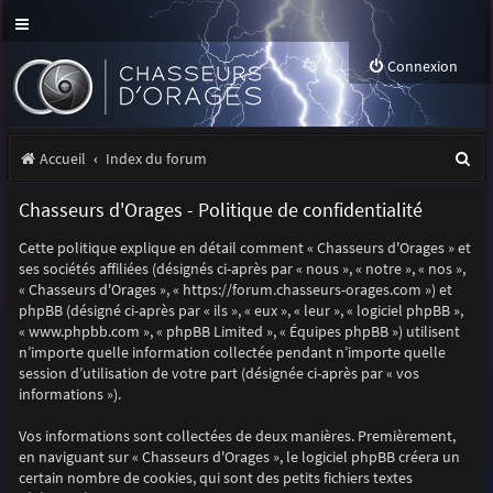
Connexion
R
Accueil
Index du forum
e
Chasseurs d'Orages - Politique de confidentialité
c
Cette politique explique en détail comment « Chasseurs d'Orages » et
h
ses sociétés affiliées (désignés ci-après par « nous », « notre », « nos »,
e
« Chasseurs d'Orages », « https://forum.chasseurs-orages.com ») et
phpBB (désigné ci-après par « ils », « eux », « leur », « logiciel phpBB »,
r
« www.phpbb.com », « phpBB Limited », « Équipes phpBB ») utilisent
n’importe quelle information collectée pendant n’importe quelle
c
session d’utilisation de votre part (désignée ci-après par « vos
h
informations »).
e
Vos informations sont collectées de deux manières. Premièrement,
r
en naviguant sur « Chasseurs d'Orages », le logiciel phpBB créera un
certain nombre de cookies, qui sont des petits fichiers textes