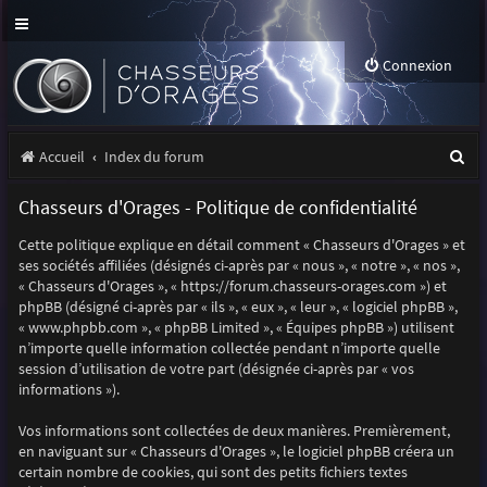
Connexion
R
Accueil
Index du forum
e
Chasseurs d'Orages - Politique de confidentialité
c
Cette politique explique en détail comment « Chasseurs d'Orages » et
h
ses sociétés affiliées (désignés ci-après par « nous », « notre », « nos »,
e
« Chasseurs d'Orages », « https://forum.chasseurs-orages.com ») et
phpBB (désigné ci-après par « ils », « eux », « leur », « logiciel phpBB »,
r
« www.phpbb.com », « phpBB Limited », « Équipes phpBB ») utilisent
n’importe quelle information collectée pendant n’importe quelle
c
session d’utilisation de votre part (désignée ci-après par « vos
h
informations »).
e
Vos informations sont collectées de deux manières. Premièrement,
r
en naviguant sur « Chasseurs d'Orages », le logiciel phpBB créera un
certain nombre de cookies, qui sont des petits fichiers textes