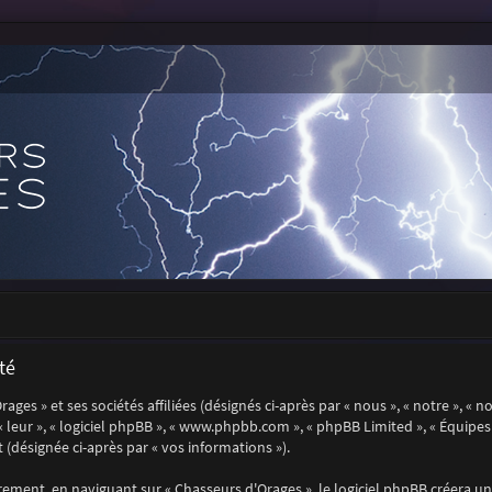
té
es » et ses sociétés affiliées (désignés ci-après par « nous », « notre », « n
, « leur », « logiciel phpBB », « www.phpbb.com », « phpBB Limited », « Équip
 (désignée ci-après par « vos informations »).
ment, en naviguant sur « Chasseurs d'Orages », le logiciel phpBB créera un 