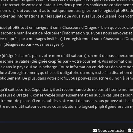
ur Internet de votre ordinateur. Les deux premiers cookies ne contiennent qu’
session-id »), qui vous sont automatiquement assignés par le logiciel phpBB. 
stocker les informations sur les sujets que vous avez lus, ce qui améliore vot
ciel phpBB tout en naviguant sur « Chasseurs d'Orages », bien que ceux-ci 
 seconde manière est de récupérer l’information que vous nous envoyez et que
ée ci-après par « messages invités »), l’enregistrement sur « Chasseurs d'Ora
 (désignés ici par « vos messages »).
désigné ci-après par « votre nom d’utilisateur »), un mot de passe personne
ersonnelle valide (désignée ci-après par « votre courriel »). Vos informatio
es dans le pays qui nous héberge. Toute information en-dehors de votre nom 
ure d’enregistrement, qu’elle soit obligatoire ou non, reste à la discrétion 
bliquement. De plus, dans votre profil, vous pouvez souscrire ou non à l’env
u’il soit sécurisé. Cependant, il est recommandé de ne pas utiliser le même 
asseurs d'Orages », conservez-le soigneusement et en aucun cas une personn
e mot de passe. Si vous oubliez votre mot de passe, vous pouvez utiliser la
re nom d’utilisateur et votre courriel, alors le logiciel phpBB générera u
Nous contacter