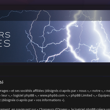
té
es » et ses sociétés affiliées (désignés ci-après par « nous », « notre », « n
, « leur », « logiciel phpBB », « www.phpbb.com », « phpBB Limited », « Équip
 (désignée ci-après par « vos informations »).
ment, en naviguant sur « Chasseurs d'Orages », le logiciel phpBB créera un 