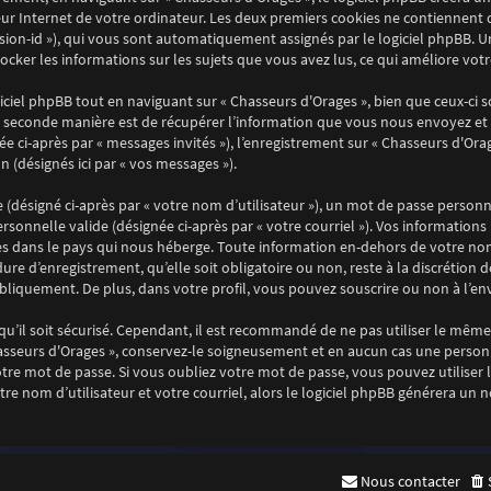
ur Internet de votre ordinateur. Les deux premiers cookies ne contiennent qu’
session-id »), qui vous sont automatiquement assignés par le logiciel phpBB. 
stocker les informations sur les sujets que vous avez lus, ce qui améliore vot
ciel phpBB tout en naviguant sur « Chasseurs d'Orages », bien que ceux-ci 
 seconde manière est de récupérer l’information que vous nous envoyez et que
ée ci-après par « messages invités »), l’enregistrement sur « Chasseurs d'Ora
 (désignés ici par « vos messages »).
désigné ci-après par « votre nom d’utilisateur »), un mot de passe personne
ersonnelle valide (désignée ci-après par « votre courriel »). Vos informatio
es dans le pays qui nous héberge. Toute information en-dehors de votre nom 
ure d’enregistrement, qu’elle soit obligatoire ou non, reste à la discrétion 
bliquement. De plus, dans votre profil, vous pouvez souscrire ou non à l’env
u’il soit sécurisé. Cependant, il est recommandé de ne pas utiliser le même 
asseurs d'Orages », conservez-le soigneusement et en aucun cas une personn
e mot de passe. Si vous oubliez votre mot de passe, vous pouvez utiliser la
re nom d’utilisateur et votre courriel, alors le logiciel phpBB générera u
Nous contacter