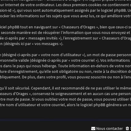
ur Internet de votre ordinateur. Les deux premiers cookies ne contiennent qu’
session-id »), qui vous sont automatiquement assignés par le logiciel phpBB. 
stocker les informations sur les sujets que vous avez lus, ce qui améliore vot
ciel phpBB tout en naviguant sur « Chasseurs d'Orages », bien que ceux-ci 
 seconde manière est de récupérer l’information que vous nous envoyez et que
ée ci-après par « messages invités »), l’enregistrement sur « Chasseurs d'Ora
 (désignés ici par « vos messages »).
désigné ci-après par « votre nom d’utilisateur »), un mot de passe personne
ersonnelle valide (désignée ci-après par « votre courriel »). Vos informatio
es dans le pays qui nous héberge. Toute information en-dehors de votre nom 
ure d’enregistrement, qu’elle soit obligatoire ou non, reste à la discrétion 
bliquement. De plus, dans votre profil, vous pouvez souscrire ou non à l’env
u’il soit sécurisé. Cependant, il est recommandé de ne pas utiliser le même 
asseurs d'Orages », conservez-le soigneusement et en aucun cas une personn
e mot de passe. Si vous oubliez votre mot de passe, vous pouvez utiliser la
re nom d’utilisateur et votre courriel, alors le logiciel phpBB générera u
Nous contacter