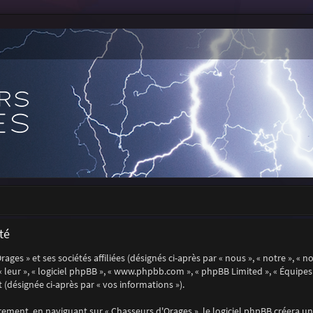
té
es » et ses sociétés affiliées (désignés ci-après par « nous », « notre », « n
, « leur », « logiciel phpBB », « www.phpbb.com », « phpBB Limited », « Équip
 (désignée ci-après par « vos informations »).
ment, en naviguant sur « Chasseurs d'Orages », le logiciel phpBB créera un 