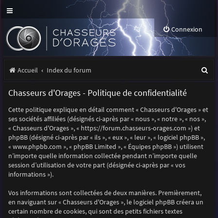
Connexion
R
Accueil
Index du forum
e
Chasseurs d'Orages - Politique de confidentialité
c
Cette politique explique en détail comment « Chasseurs d'Orages » et
h
ses sociétés affiliées (désignés ci-après par « nous », « notre », « nos »,
e
« Chasseurs d'Orages », « https://forum.chasseurs-orages.com ») et
phpBB (désigné ci-après par « ils », « eux », « leur », « logiciel phpBB »,
r
« www.phpbb.com », « phpBB Limited », « Équipes phpBB ») utilisent
n’importe quelle information collectée pendant n’importe quelle
c
session d’utilisation de votre part (désignée ci-après par « vos
h
informations »).
e
Vos informations sont collectées de deux manières. Premièrement,
r
en naviguant sur « Chasseurs d'Orages », le logiciel phpBB créera un
certain nombre de cookies, qui sont des petits fichiers textes