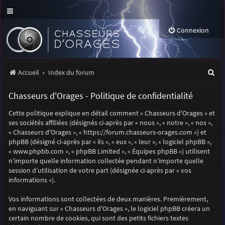
Connexion
R
Accueil
Index du forum
e
Chasseurs d'Orages - Politique de confidentialité
c
Cette politique explique en détail comment « Chasseurs d'Orages » et
h
ses sociétés affiliées (désignés ci-après par « nous », « notre », « nos »,
e
« Chasseurs d'Orages », « https://forum.chasseurs-orages.com ») et
phpBB (désigné ci-après par « ils », « eux », « leur », « logiciel phpBB »,
r
« www.phpbb.com », « phpBB Limited », « Équipes phpBB ») utilisent
n’importe quelle information collectée pendant n’importe quelle
c
session d’utilisation de votre part (désignée ci-après par « vos
h
informations »).
e
Vos informations sont collectées de deux manières. Premièrement,
r
en naviguant sur « Chasseurs d'Orages », le logiciel phpBB créera un
certain nombre de cookies, qui sont des petits fichiers textes