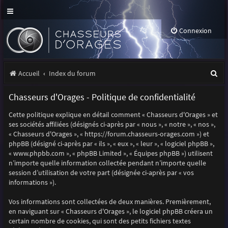
Connexion
R
Accueil
Index du forum
e
Chasseurs d'Orages - Politique de confidentialité
c
Cette politique explique en détail comment « Chasseurs d'Orages » et
h
ses sociétés affiliées (désignés ci-après par « nous », « notre », « nos »,
e
« Chasseurs d'Orages », « https://forum.chasseurs-orages.com ») et
phpBB (désigné ci-après par « ils », « eux », « leur », « logiciel phpBB »,
r
« www.phpbb.com », « phpBB Limited », « Équipes phpBB ») utilisent
n’importe quelle information collectée pendant n’importe quelle
c
session d’utilisation de votre part (désignée ci-après par « vos
h
informations »).
e
Vos informations sont collectées de deux manières. Premièrement,
r
en naviguant sur « Chasseurs d'Orages », le logiciel phpBB créera un
certain nombre de cookies, qui sont des petits fichiers textes