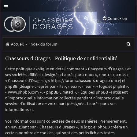
Connexion
R
Accueil
Index du forum
e
Chasseurs d'Orages - Politique de confidentialité
c
Cette politique explique en détail comment « Chasseurs d'Orages » et
h
ses sociétés affiliées (désignés ci-après par « nous », « notre », « nos »,
e
« Chasseurs d'Orages », « https://forum.chasseurs-orages.com ») et
phpBB (désigné ci-après par « ils », « eux », « leur », « logiciel phpBB »,
r
« www.phpbb.com », « phpBB Limited », « Équipes phpBB ») utilisent
n’importe quelle information collectée pendant n’importe quelle
c
session d’utilisation de votre part (désignée ci-après par « vos
h
informations »).
e
Vos informations sont collectées de deux manières. Premièrement,
r
en naviguant sur « Chasseurs d'Orages », le logiciel phpBB créera un
certain nombre de cookies, qui sont des petits fichiers textes