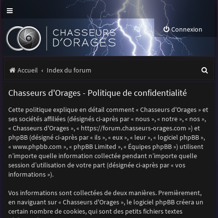
Connexion
R
Accueil
Index du forum
e
Chasseurs d'Orages - Politique de confidentialité
c
Cette politique explique en détail comment « Chasseurs d'Orages » et
h
ses sociétés affiliées (désignés ci-après par « nous », « notre », « nos »,
e
« Chasseurs d'Orages », « https://forum.chasseurs-orages.com ») et
phpBB (désigné ci-après par « ils », « eux », « leur », « logiciel phpBB »,
r
« www.phpbb.com », « phpBB Limited », « Équipes phpBB ») utilisent
n’importe quelle information collectée pendant n’importe quelle
c
session d’utilisation de votre part (désignée ci-après par « vos
h
informations »).
e
Vos informations sont collectées de deux manières. Premièrement,
r
en naviguant sur « Chasseurs d'Orages », le logiciel phpBB créera un
certain nombre de cookies, qui sont des petits fichiers textes