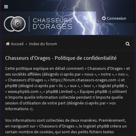
Connexion
R
Accueil
Index du forum
e
Chasseurs d'Orages - Politique de confidentialité
c
Cette politique explique en détail comment « Chasseurs d'Orages » et
h
ses sociétés affiliées (désignés ci-après par « nous », « notre », « nos »,
e
« Chasseurs d'Orages », « https://forum.chasseurs-orages.com ») et
phpBB (désigné ci-après par « ils », « eux », « leur », « logiciel phpBB »,
r
« www.phpbb.com », « phpBB Limited », « Équipes phpBB ») utilisent
n’importe quelle information collectée pendant n’importe quelle
c
session d’utilisation de votre part (désignée ci-après par « vos
h
informations »).
e
Vos informations sont collectées de deux manières. Premièrement,
r
en naviguant sur « Chasseurs d'Orages », le logiciel phpBB créera un
certain nombre de cookies, qui sont des petits fichiers textes