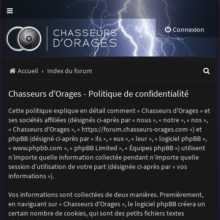
Connexion
R
Accueil
Index du forum
e
Chasseurs d'Orages - Politique de confidentialité
c
Cette politique explique en détail comment « Chasseurs d'Orages » et
h
ses sociétés affiliées (désignés ci-après par « nous », « notre », « nos »,
e
« Chasseurs d'Orages », « https://forum.chasseurs-orages.com ») et
phpBB (désigné ci-après par « ils », « eux », « leur », « logiciel phpBB »,
r
« www.phpbb.com », « phpBB Limited », « Équipes phpBB ») utilisent
n’importe quelle information collectée pendant n’importe quelle
c
session d’utilisation de votre part (désignée ci-après par « vos
h
informations »).
e
Vos informations sont collectées de deux manières. Premièrement,
r
en naviguant sur « Chasseurs d'Orages », le logiciel phpBB créera un
certain nombre de cookies, qui sont des petits fichiers textes