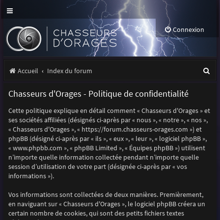
Connexion
R
Accueil
Index du forum
e
Chasseurs d'Orages - Politique de confidentialité
c
Cette politique explique en détail comment « Chasseurs d'Orages » et
h
ses sociétés affiliées (désignés ci-après par « nous », « notre », « nos »,
e
« Chasseurs d'Orages », « https://forum.chasseurs-orages.com ») et
phpBB (désigné ci-après par « ils », « eux », « leur », « logiciel phpBB »,
r
« www.phpbb.com », « phpBB Limited », « Équipes phpBB ») utilisent
n’importe quelle information collectée pendant n’importe quelle
c
session d’utilisation de votre part (désignée ci-après par « vos
h
informations »).
e
Vos informations sont collectées de deux manières. Premièrement,
r
en naviguant sur « Chasseurs d'Orages », le logiciel phpBB créera un
certain nombre de cookies, qui sont des petits fichiers textes