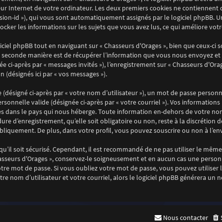
ur Internet de votre ordinateur. Les deux premiers cookies ne contiennent qu’
session-id »), qui vous sont automatiquement assignés par le logiciel phpBB. 
stocker les informations sur les sujets que vous avez lus, ce qui améliore vot
ciel phpBB tout en naviguant sur « Chasseurs d'Orages », bien que ceux-ci 
 seconde manière est de récupérer l’information que vous nous envoyez et que
ée ci-après par « messages invités »), l’enregistrement sur « Chasseurs d'Ora
 (désignés ici par « vos messages »).
désigné ci-après par « votre nom d’utilisateur »), un mot de passe personne
ersonnelle valide (désignée ci-après par « votre courriel »). Vos informatio
es dans le pays qui nous héberge. Toute information en-dehors de votre nom 
ure d’enregistrement, qu’elle soit obligatoire ou non, reste à la discrétion 
bliquement. De plus, dans votre profil, vous pouvez souscrire ou non à l’env
u’il soit sécurisé. Cependant, il est recommandé de ne pas utiliser le même 
asseurs d'Orages », conservez-le soigneusement et en aucun cas une personn
e mot de passe. Si vous oubliez votre mot de passe, vous pouvez utiliser la
re nom d’utilisateur et votre courriel, alors le logiciel phpBB générera u
Nous contacter