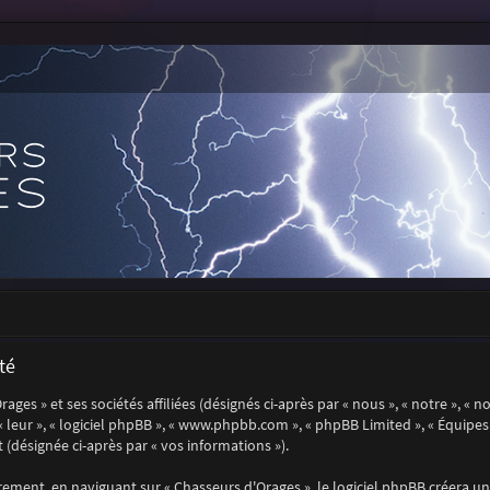
té
es » et ses sociétés affiliées (désignés ci-après par « nous », « notre », « n
, « leur », « logiciel phpBB », « www.phpbb.com », « phpBB Limited », « Équip
 (désignée ci-après par « vos informations »).
ment, en naviguant sur « Chasseurs d'Orages », le logiciel phpBB créera un 